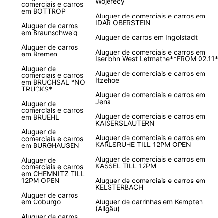
Wojerecy
comerciais e carros
em BOTTROP
Aluguer de comerciais e carros em
IDAR OBERSTEIN
Aluguer de carros
em Braunschweig
Aluguer de carros em Ingolstadt
Aluguer de carros
Aluguer de comerciais e carros em
em Bremen
Iserlohn West Letmathe**FROM 02.11*
Aluguer de
Aluguer de comerciais e carros em
comerciais e carros
Itzehoe
em BRUCHSAL *NO
TRUCKS*
Aluguer de comerciais e carros em
Jena
Aluguer de
comerciais e carros
Aluguer de comerciais e carros em
em BRUEHL
KAISERSLAUTERN
Aluguer de
Aluguer de comerciais e carros em
comerciais e carros
KARLSRUHE TILL 12PM OPEN
em BURGHAUSEN
Aluguer de comerciais e carros em
Aluguer de
KASSEL TILL 12PM
comerciais e carros
em CHEMNITZ TILL
12PM OPEN
Aluguer de comerciais e carros em
KELSTERBACH
Aluguer de carros
em Coburgo
Aluguer de carrinhas em Kempten
(Allgäu)
Aluguer de carros