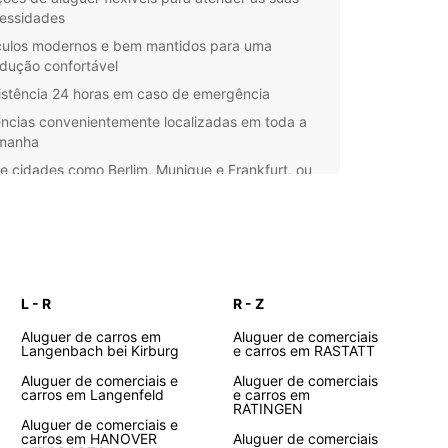
essidades
culos modernos e bem mantidos para uma
dução confortável
istência 24 horas em caso de emergência
ncias convenientemente localizadas em toda a
manha
e cidades como Berlim, Munique e Frankfurt, ou
ra as pitorescas aldeias e paisagens naturais ao
 da Rota Romântica. Com a Europcar, você pode
utar de uma viagem inesquecível pela Alemanha.
ve o seu carro de aluguer na Alemanha com a
car hoje mesmo e aproveite ao máximo a sua
L - R
R - Z
ência de viagem. Estamos aqui para tornar a sua
da ainda mais memorável.
Aluguer de carros em
Aluguer de comerciais
Langenbach bei Kirburg
e carros em RASTATT
Aluguer de comerciais e
Aluguer de comerciais
carros em Langenfeld
e carros em
RATINGEN
Aluguer de comerciais e
carros em HANOVER
Aluguer de comerciais