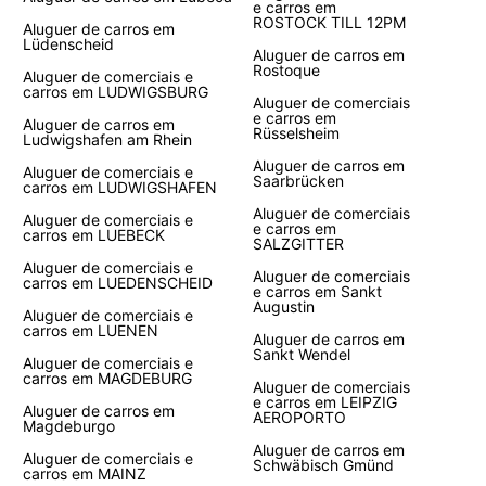
e carros em
ROSTOCK TILL 12PM
Aluguer de carros em
Lüdenscheid
Aluguer de carros em
Rostoque
Aluguer de comerciais e
carros em LUDWIGSBURG
Aluguer de comerciais
e carros em
Aluguer de carros em
Rüsselsheim
Ludwigshafen am Rhein
Aluguer de carros em
Aluguer de comerciais e
Saarbrücken
carros em LUDWIGSHAFEN
Aluguer de comerciais
Aluguer de comerciais e
e carros em
carros em LUEBECK
SALZGITTER
Aluguer de comerciais e
Aluguer de comerciais
carros em LUEDENSCHEID
e carros em Sankt
Augustin
Aluguer de comerciais e
carros em LUENEN
Aluguer de carros em
Sankt Wendel
Aluguer de comerciais e
carros em MAGDEBURG
Aluguer de comerciais
e carros em LEIPZIG
Aluguer de carros em
AEROPORTO
Magdeburgo
Aluguer de carros em
Aluguer de comerciais e
Schwäbisch Gmünd
carros em MAINZ