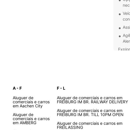
nec
Veí
con
Ass
Agê
Ale
Explor
descub
longo
desfr
Reser
Europ
A - F
F - L
experi
jorna
Aluguer de
Aluguer de comerciais e carros em
comerciais e carros
FREIBURG IM BR. RAILWAY DELIVERY
em Aachen City
Aluguer de comerciais e carros em
Aluguer de
FREIBURG IM BR. TILL 10PM OPEN
comerciais e carros
em AMBERG
Aluguer de comerciais e carros em
FREILASSING