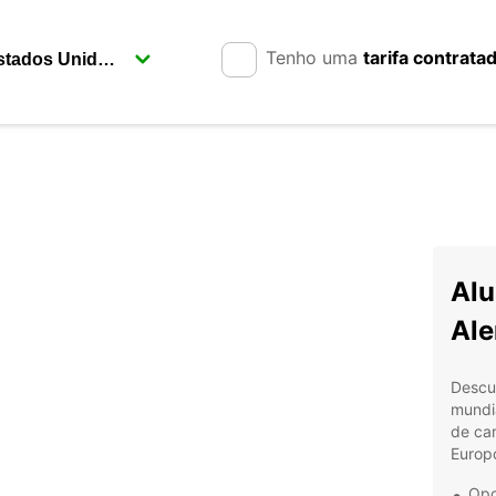
Tenho uma
tarifa contrata
Alu
Al
Descu
mundi
de car
Europc
Opç