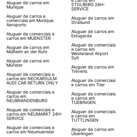
e carros em
Aluguer de carros em
STOLBERG 24H-
Munique
SERVICE
Aluguer de carros e
Aluguer de carros em
comerciais em Munique
Stralsund
Aeroporto
Aluguer de carros em
Aluguer de comerciais e
Estugarda
carros em MUENSTER
Aluguer de comerciais
Aluguer de carros em
e carros em
Mülheim an der Ruhr
Westerland Airport
Sylt
Aluguer de carros em
Münster
Aluguer de carros em
Tréveris
Aluguer de comerciais e
carros em NECKARSULM
Aluguer de comerciais
AUDI CAR RETURN ONLY
e carros em Trier
Aluguer de comerciais e
Aluguer de comerciais
carros em
e carros em
NEUBRANDENBURG
TUEBINGEN
Aluguer de comerciais e
Aluguer de comerciais
carros em NEUMARKT 24H-
e carros em
SERVICE
TUTTLINGEN
Aluguer de comerciais e
Aluguer de carros em
carros em Neumuenster
Überlingen