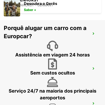
DELMENHORST
Descubra o Gerês
DELMENHORST - GERMANY
Saber +
Porquê alugar um carro com a
BREMEN WOLTMERSHAUSEN
Europcar?
BREMEN - GERMANY
Assistência em viagem 24 horas
LINGEN
Sem custos ocultos
LINGEN - GERMANY
Serviço 24/7 na maioria dos principais
aeroportos
AEROPORTO DE BREMEN