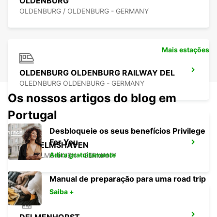
OLDENBURG
OLDENBURG / OLDENBURG - GERMANY
Mais estações
OLDENBURG OLDENBURG RAILWAY DEL
OLEDNBURG OLDENBURG - GERMANY
Os nossos artigos do blog em
Portugal
Desbloqueie os seus benefícios Privilege
For You
WILHELMSHAVEN
Adira gratuitamente
WILHELMSHAVEN - GERMANY
Manual de preparação para uma road trip
Saiba +