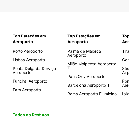
Mar
Mau
Mau
May
Mo
Top Estações em
Top Estações em
Top
Aeroporto
Aeroporto
Aer
Nam
Nig
Porto Aeroporto
Palma de Maiorca
Tir
Aeroporto
Qué
Lisboa Aeroporto
Gen
Milão Malpensa Aeroporto
Rua
T1
Ponta Delgada Serviço
São
Aeroporto
Air
Sen
Paris Orly Aeroporto
Funchal Aeroporto
Pon
Sey
Barcelona Aeroporto T1
Aer
Faro Aeroporto
Sua
Roma Aeroporto Fiumicino
Ibi
Tan
Tog
Tun
Todos os Destinos
Zam