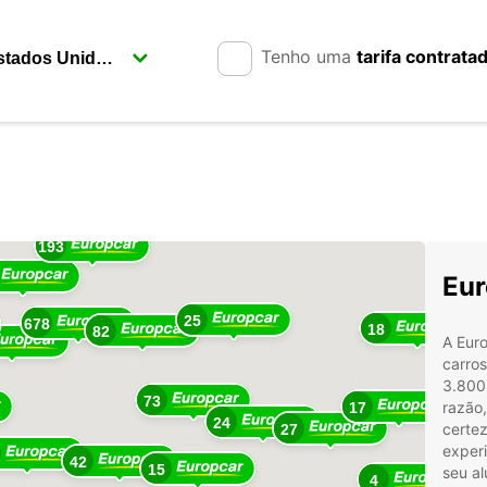
Tenho uma
tarifa contrata
17
193
Eur
25
678
18
82
A Euro
carros
3.800
73
razão,
17
24
certe
27
experi
42
15
seu al
4