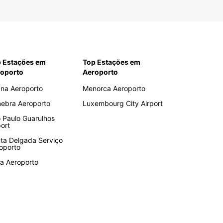
rocos
ritânia
rícias
otte
çambique
 Estações em
Top Estações em
oporto
Aeroporto
íbia
éria
ana Aeroporto
Menorca Aeroporto
nia
ebra Aeroporto
Luxembourg City Airport
nda
 Paulo Guarulhos
port
egal
ta Delgada Serviço
chelles
oporto
zilândia
za Aeroporto
zânia
o
ísia
bia