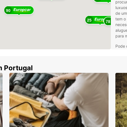
procur
luxuos
90
de um 
tem o 
25
78
neces
alugue
para m
Pode o
hora, 
de sol
veícul
m Portugal
Com a 
alugu
extras
condu
Às vez
não c
ajuda
univer
trans
elimin