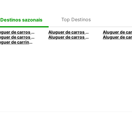
Pa
Por
Top Destinos
Sur
Destinos sazonais
Uru
Aluguer de carros em Roma
Aluguer de carros em Madrid
Ási
Aluguer de carros em Santa Maria da Feira
Aluguer de carros em Nice
Aluguer de carrinhas em Caldas da Rainha
Aust
Cam
Fiji
Fili
Jap
Mal
Nep
Nov
Nov
Paq