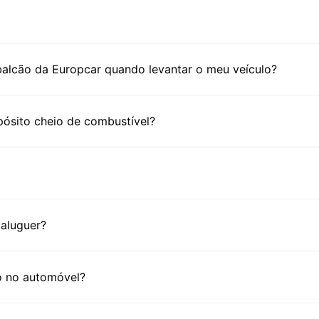
Zim
Áfr
Am
alcão da Europcar quando levantar o meu veículo?
Arg
Bolí
ósito cheio de combustível?
Bras
Ca
Chi
Col
Cos
aluguer?
Equ
Est
Gui
o no automóvel?
Gui
Méx