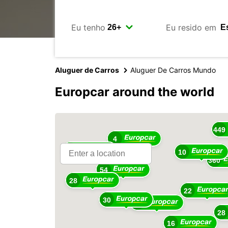
Eu tenho
Eu resido em
Aluguer de Carros
Aluguer De Carros Mundo
Europcar around the world
16
449
4
18
10
360
54
28
22
30
48
28
16