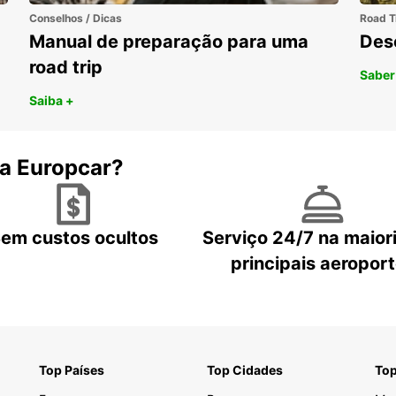
veícul
Conselhos / Dicas
Road T
econó
Manual de preparação para uma
Des
Alu
road trip
Saber
Por
Saiba +
Lis
 a Europcar?
Mai
Far
San
em custos ocultos
Serviço 24/7 na maior
Por
principais aeropor
Mai
Alu
est
Top Países
Top Cidades
Top
Mal