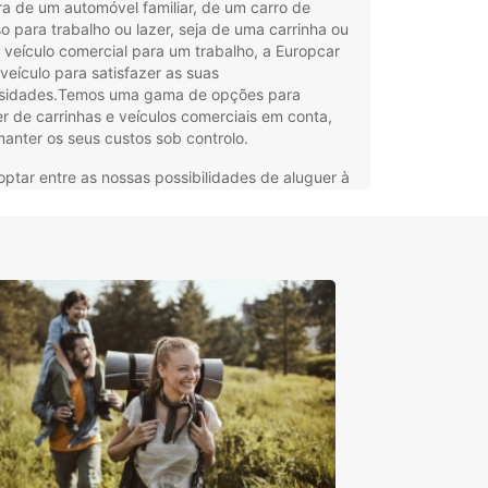
a de um automóvel familiar, de um carro de
o para trabalho ou lazer, seja de uma carrinha ou
7
veículo comercial para um trabalho, a Europcar
veículo para satisfazer as suas
sidades.Temos uma gama de opções para
r de carrinhas e veículos comerciais em conta,
15
anter os seus custos sob controlo.
ptar entre as nossas possibilidades de aluguer à
ao dia, à noite ou mensais. A nossa flexível gama
uções de aluguer de veículos sem condutor inclui
os para aluguer a curto, médio e longo prazo.
Europcar, tem a flexibilidade de adaptar o seu
er de carro ou carrinha com a nossa gama de
, tais como condutores adicionais, cobertura de
tor jovem e pacotes de proteção.
es, tem de transportar artigos que simplesmente
abem num veículo normal. É aí que podemos
r. Seja numa mudança de casa, numa ida para a
sidade, para transporte de grandes objetos, para
portar para casa uma compra volumosa ou para
ar resíduos, os nossos alugueres de carrinhas e