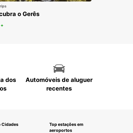
os comerciais são uma solução simples e
rips
mica.
cubra o Gerês
guer de automóveis em
 +
tugal
boa
a
o
ta Cruz
ia dos
Automóveis de aluguer
to
tos
recentes
s cidades
guer de automóveis no
rangeiro
 Cidades
Top estações em
lorca
aeroportos