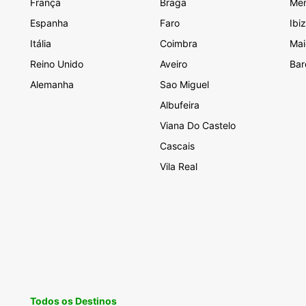
Lon
França
Braga
Me
Fer
Espanha
Faro
Ibi
Fiu
Itália
Coimbra
Mai
Roi
Reino Unido
Aveiro
Bar
Áfr
Alemanha
Sao Miguel
Albufeira
Ang
Viana Do Castelo
Ben
Cascais
Bot
Vila Real
Co
Cos
Djib
Ga
Ilh
Les
Mal
Todos os Destinos