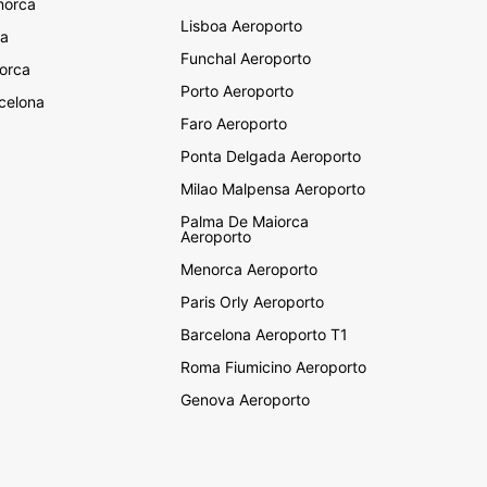
dres
norca
Lisboa Aeroporto
no
za
Funchal Aeroporto
micino
orca
Porto Aeroporto
ssy-en-France
celona
Faro Aeroporto
ica
Ponta Delgada Aeroporto
ola
Milao Malpensa Aeroporto
im
Palma De Maiorca
Aeroporto
swana
Menorca Aeroporto
ngo
Paris Orly Aeroporto
ta do Marfim
Barcelona Aeroporto T1
outi
Roma Fiumicino Aeroporto
bão
Genova Aeroporto
a de Reunião
oto
i