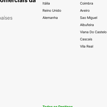
Comerciais da
Itália
Coimbra
Reino Unido
Aveiro
aíses
Alemanha
Sao Miguel
Albufeira
Viana Do Castelo
Cascais
Vila Real
Todos os Destinos