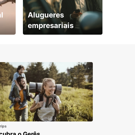
l
Alugueres
empresariais
Subscreva agora e
obtenha o seu desconto.
rips
cubra o Gerês