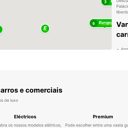
Descub
3
Paláci
liberd
Van
6
car
Amp
esc
Pre
ocu
Ser
Loc
carros e comerciais
lev
Opç
os de luxo
tra
Com o
Eléctricos
Premium
planea
prefer
bra os nossos modelos elétricos,
Pode escolher entre uma vasta 