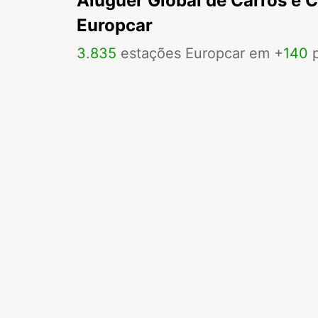
Aluguer Global de Carros e 
Europcar
3
.
835
estações Europcar em +
140
p