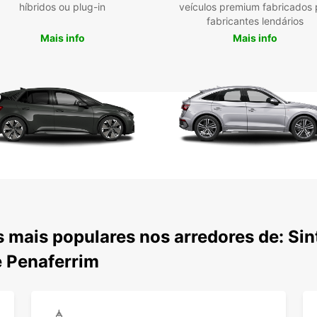
Desfr
híbridos ou plug-in
veículos premium fabricados 
com a
fabricantes lendários
Mais info
Mais info
 mais populares nos arredores de: Sin
e Penaferrim