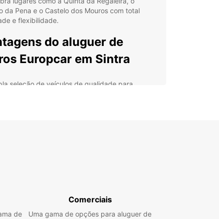
ra lugares como a Quinta da Regaleira, o
o da Pena e o Castelo dos Mouros com total
ade e flexibilidade.
tagens do aluguer de
ros Europcar em Sintra
la seleção de veículos de qualidade para
olher
ços competitivos e transparentes, sem taxas
ltas
viço de atendimento ao cliente 24 horas por dia
ais convenientes em Sintra e arredores para
antar e devolver o veículo
ões de seguro abrangentes para uma viagem
nquila
 aluguer de carros Europcar em Sintra, pode
Comerciais
r o seu itinerário de acordo com as suas
ências e explorar a região no seu próprio ritmo.
gama de
Uma gama de opções para aluguer de