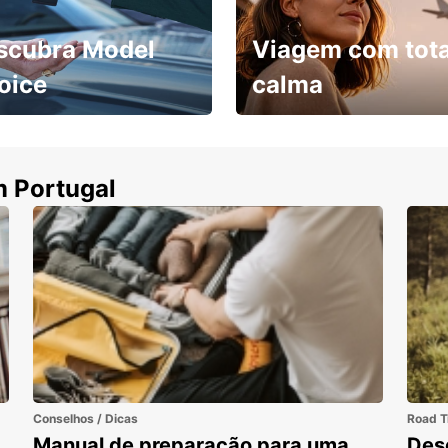
scubra Model
Viagem com tota
oice
calma
ha uma viatura e
Cancele sem custos se o
uza
seu voo for cancelado
m Portugal
Conselhos / Dicas
Road T
Manual de preparação para uma
Des