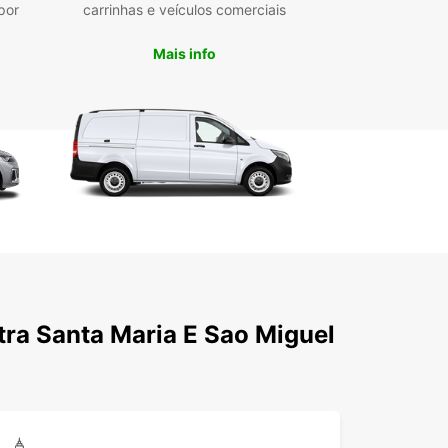
ute de uma experiência de viagem inesquecível
por
carrinhas e veículos comerciais
 Europcar!
Mais info
tra Santa Maria E Sao Miguel