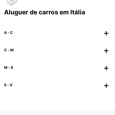
Aluguer de carros em Itália
A - C
C - M
M - S
S - V