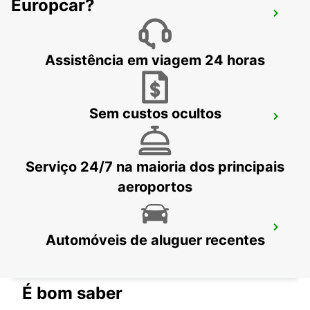
Europcar?
ROMA VIA VENETO
ROMA - ITALY
Assistência em viagem 24 horas
Sem custos ocultos
ROMA VIA CIPRO (VATICANO)
ROMA - ITALY
Serviço 24/7 na maioria dos principais
aeroportos
ESTAÇÃO DE COMBOIOS DE ROMA
Automóveis de aluguer recentes
TIBURTINA
ROMA - ITALY
É bom saber