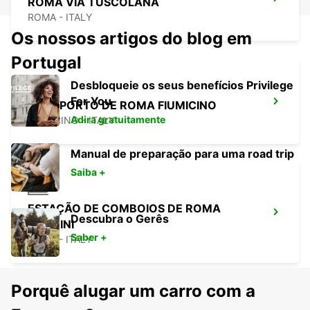
ROMA VIA TUSCOLANA
ROMA - ITALY
Os nossos artigos do blog em
Portugal
Desbloqueie os seus benefícios Privilege
For You
AEROPORTO DE ROMA FIUMICINO
Adira gratuitamente
FIUMICINO - ITALY
Manual de preparação para uma road trip
Saiba +
ESTAÇÃO DE COMBOIOS DE ROMA
Descubra o Gerês
TERMINI
Saber +
ROMA - ITALY
Porquê alugar um carro com a