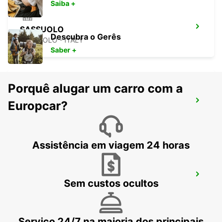
Saiba +
SASSUOLO
Descubra o Gerês
SASSUOLO - ITALY
Saber +
Porquê alugar um carro com a
VICENZA
Europcar?
VICENZA - ITALY
Assistência em viagem 24 horas
VICENZA - BASE MILITAR
Sem custos ocultos
VICENZA - ITALY
Serviço 24/7 na maioria dos principais