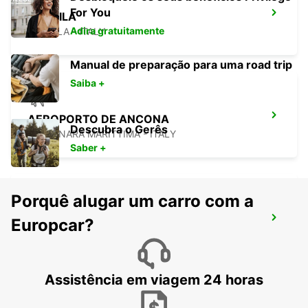
For You
L'AQUILA
Adira gratuitamente
L'AQUILA - ITALY
Manual de preparação para uma road trip
Saiba +
AEROPORTO DE ANCONA
Descubra o Gerês
FALCONARA MARITTIMA - ITALY
Saber +
Porquê alugar um carro com a
AEROPORTO DE PERUGIA
Europcar?
PERUGIA - ITALY
Assistência em viagem 24 horas