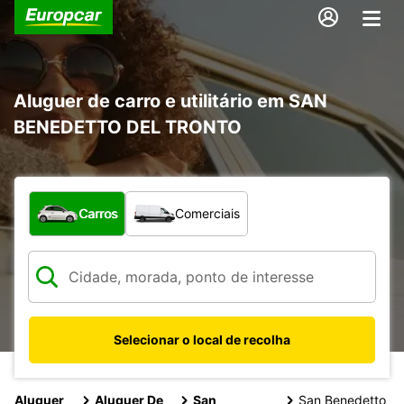
Aluguer de carro e utilitário em SAN
BENEDETTO DEL TRONTO
Que tipo de veículo pretende?
Carros
Comerciais
Selecionar o local de recolha
Aluguer
Aluguer De
San
San Benedetto