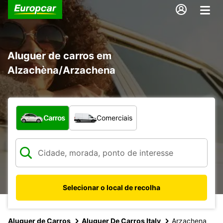
Aluguer de carros em
Alzachèna/Arzachena
Que tipo de veículo pretende?
Carros
Comerciais
Selecionar o local de recolha
Aluguer de Carros
Aluguer De Carros Italy
Arzachena