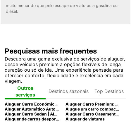
muito menor do que pelo escape de viaturas a gasolina ou
diesel.
Pesquisas mais frequentes
Descubra uma gama exclusiva de serviços de aluguer,
desde veículos premium a opções flexíveis de longa
duração ou só de ida. Uma experiência pensada para
oferecer conforto, flexibilidade e excelência em cada
viagem.
Destinos
Top
Outros
sazonais
Destinos
serviços
Aluguer Carro Económico com a Europcar
Aluguer Carro Premium: Viaje no automóvel dos seus sonhos
Aluguer Automático Automóveis com a Europcar
Alugue um carro compacto com a Europcar.
Aluguer Carro Sedan | Alugue um carro Sedan com a Europcar
Aluguer Carro Casamento | Aluguer de carros para casamentos
Aluguer de carros desportivos
Aluguer de viaturas