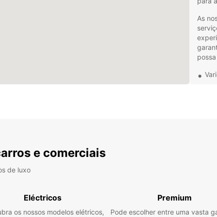
para 
As no
serviç
experi
garan
possa
Var
Ser
Pre
Quer e
tem a 
Reser
e torn
carros e comerciais
os de luxo
Eléctricos
Premium
bra os nossos modelos elétricos,
Pode escolher entre uma vasta 