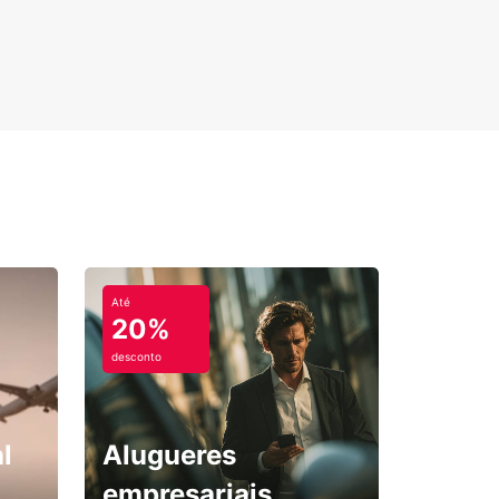
Até
20%
desconto
l
Alugueres
empresariais