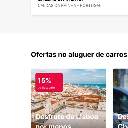
CALDAS DA RAINHA - PORTUGAL
Ofertas no aluguer de carros
15%
de desconto
Desfrute de Lisboa
De
por menos.
Ch