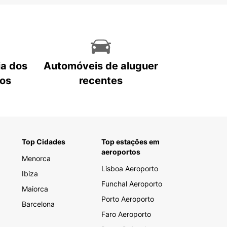
ia dos
Automóveis de aluguer
tos
recentes
Top Cidades
Top estações em
aeroportos
Menorca
Lisboa Aeroporto
Ibiza
Funchal Aeroporto
Maiorca
Porto Aeroporto
Barcelona
Faro Aeroporto