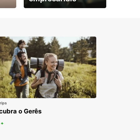
Subscreva agora e
obtenha o seu desconto.
rips
cubra o Gerês
 +