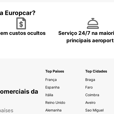
 a Europcar?
em custos ocultos
Serviço 24/7 na maior
principais aeropor
Top Países
Top Cidades
França
Braga
Espanha
Faro
Comerciais da
Itália
Coimbra
Reino Unido
Aveiro
aíses
Alemanha
Sao Miguel