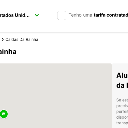
Tenho uma
tarifa contrata
Caldas Da Rainha
ainha
Alu
da 
Se es
precis
perfei
dispon
transp