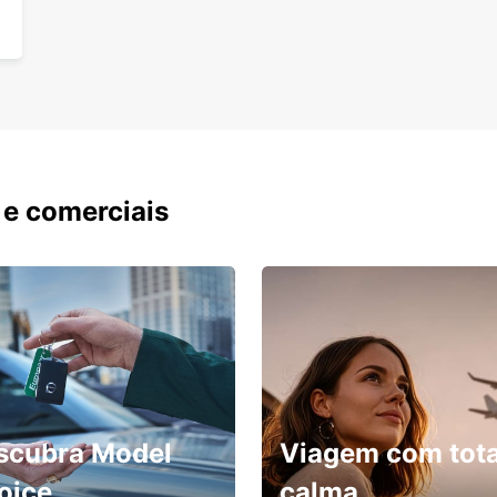
 e comerciais
scubra Model
Viagem com tota
oice
calma