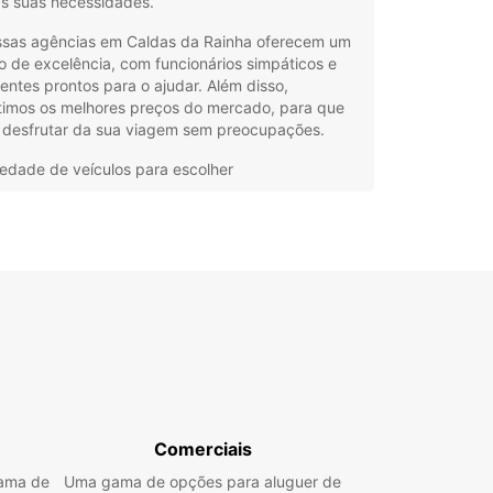
as suas necessidades.
ssas agências em Caldas da Rainha oferecem um
o de excelência, com funcionários simpáticos e
entes prontos para o ajudar. Além disso,
timos os melhores preços do mercado, para que
 desfrutar da sua viagem sem preocupações.
iedade de veículos para escolher
viço de qualidade ao cliente
ços competitivos
steja a viajar a lazer ou a negócios, a Europcar
solução de aluguer de carros certa para si.
ve o seu carro em Caldas da Rainha hoje mesmo
e a sua viagem mais fácil e conveniente.
Comerciais
gama de
Uma gama de opções para aluguer de