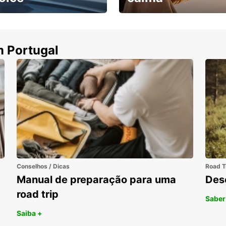
ha uma viatura e
Cancele sem custos se o
uza
seu voo for cancelado
m Portugal
Conselhos / Dicas
Road T
Manual de preparação para uma
Des
road trip
Saber
Saiba +