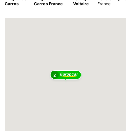
Carros
Carros France
Voltaire
France
2