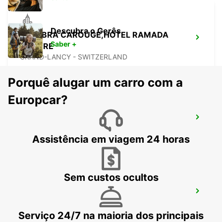
Descubra o Gerês
GENEBRA CAROUGE,HOTEL RAMADA
Saber +
ENCORE
GRAND-LANCY - SWITZERLAND
Porquê alugar um carro com a
Europcar?
ANNEMASSE
ANNEMASSE - FRANCE
Assistência em viagem 24 horas
Sem custos ocultos
NYON
NYON - SWITZERLAND
Serviço 24/7 na maioria dos principais