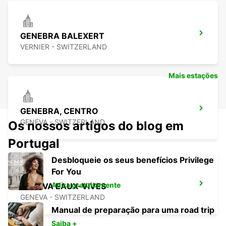
GENEBRA BALEXERT
VERNIER - SWITZERLAND
Mais estações
GENEBRA, CENTRO
GENEVA - SWITZERLAND
Os nossos artigos do blog em
Portugal
Desbloqueie os seus benefícios Privilege
For You
Adira gratuitamente
GENEVA EAUX-VIVES
GENEVA - SWITZERLAND
Manual de preparação para uma road trip
Saiba +