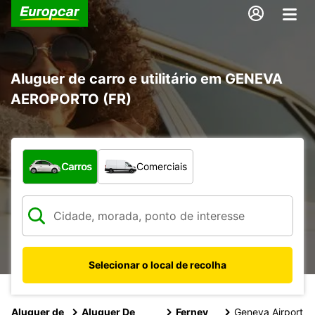
Aluguer de carro e utilitário em GENEVA
AEROPORTO (FR)
Que tipo de veículo pretende?
Carros
Comerciais
Selecionar o local de recolha
Aluguer de
Aluguer De
Ferney
Geneva Airport