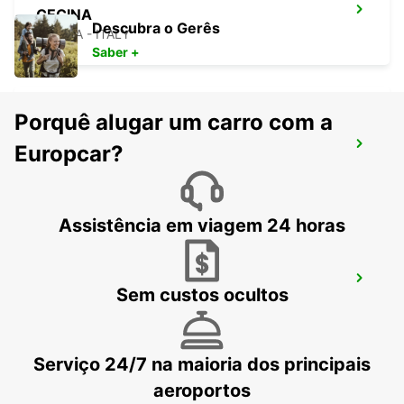
CECINA
Descubra o Gerês
CECINA - ITALY
Saber +
Porquê alugar um carro com a
LA SPEZIA
Europcar?
LA SPEZIA - ITALY
Assistência em viagem 24 horas
SASSUOLO
Sem custos ocultos
SASSUOLO - ITALY
Serviço 24/7 na maioria dos principais
aeroportos