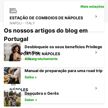
Mais estações
ESTAÇÃO DE COMBOIOS DE NÁPOLES
NAPOLI - ITALY
Os nossos artigos do blog em
Portugal
Desbloqueie os seus benefícios Privilege
For You
AEROPORTO DE NÁPOLES
Adira gratuitamente
NAPOLI - ITALY
Manual de preparação para uma road trip
Saiba +
NÁPOLES
Descubra o Gerês
NAPOLI - ITALY
Saber +