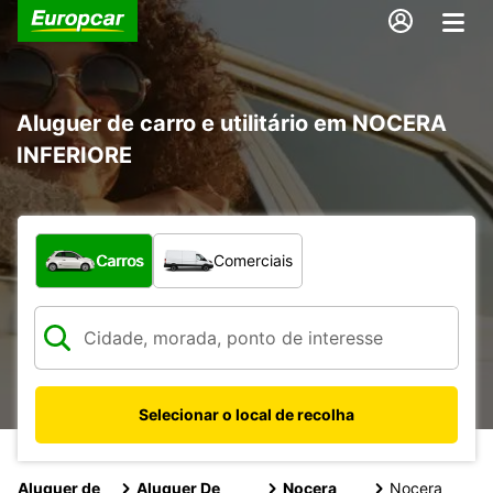
Aluguer de carro e utilitário em NOCERA
INFERIORE
Que tipo de veículo pretende?
Carros
Comerciais
Selecionar o local de recolha
Aluguer de
Aluguer De
Nocera
Nocera