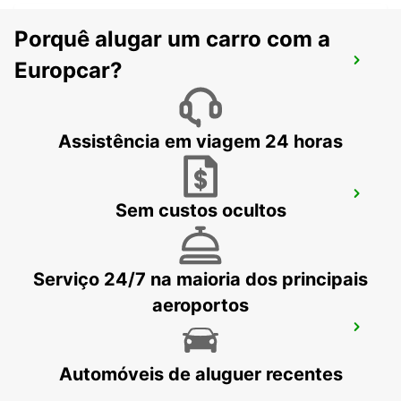
Porquê alugar um carro com a
FOGGIA
Europcar?
FOGGIA - ITALY
Assistência em viagem 24 horas
VASTO
Sem custos ocultos
VASTO - ITALY
Serviço 24/7 na maioria dos principais
aeroportos
BARLETTA
BARLETTA - ITALY
Automóveis de aluguer recentes