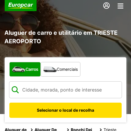
Aluguer de carro e utilitário em TRIESTE
AEROPORTO
Que tipo de veículo pretende?
Carros
Comerciais
Selecionar o local de recolha
Aluguer de
Aluguer De
Ronchi Dei
Trieste