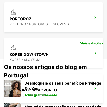
PORTOROZ
PORTOROZ PORTOROSE - SLOVENIA
Mais estações
KOPER DOWNTOWN
KOPER - SLOVENIA
Os nossos artigos do blog em
Portugal
Desbloqueie os seus benefícios Privilege
For You
PORTOROZ AEROPORTO
Adira gratuitamente
SECOVLJE - SLOVENIA
Manual de preparação para uma road trip