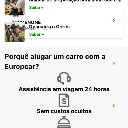
Saiba +
PORDENONE
Descubra o Gerês
PORDENONE - ITALY
Saber +
Porquê alugar um carro com a
AVIANO - BASE MILITAR
Europcar?
AVIANO - ITALY
Assistência em viagem 24 horas
BLED
Sem custos ocultos
BLED - SLOVENIA