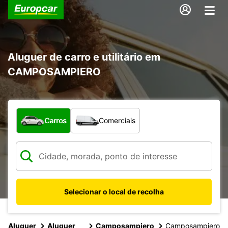
Aluguer de carro e utilitário em
CAMPOSAMPIERO
Que tipo de veículo pretende?
Carros
Comerciais
Selecionar o local de recolha
Aluguer
Aluguer
Camposampiero
Camposampiero