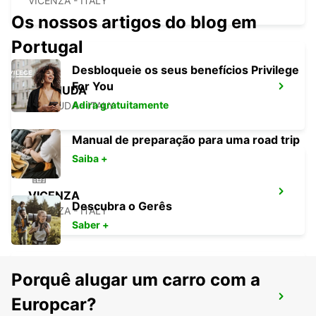
VICENZA - ITALY
Os nossos artigos do blog em
Portugal
Desbloqueie os seus benefícios Privilege
For You
CORNUDA
Adira gratuitamente
CORNUDA - ITALY
Manual de preparação para uma road trip
Saiba +
VICENZA
Descubra o Gerês
VICENZA - ITALY
Saber +
Porquê alugar um carro com a
AEROPORTO DE VENEZA
Europcar?
VENEZIA - ITALY