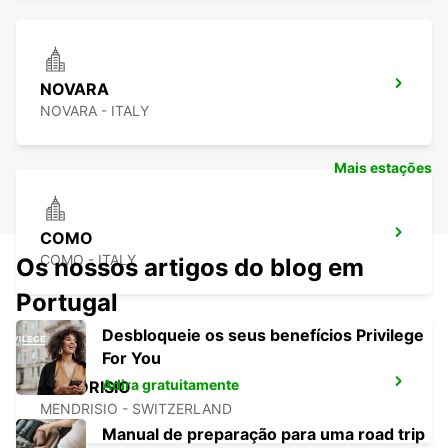
NOVARA
NOVARA - ITALY
Mais estações
COMO
COMO - ITALY
Os nossos artigos do blog em
Portugal
Desbloqueie os seus benefícios Privilege
For You
Adira gratuitamente
MENDRISIO
MENDRISIO - SWITZERLAND
Manual de preparação para uma road trip