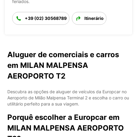
feriados.
+39 (02) 30568789
Itinerário
Aluguer de comerciais e carros
em MILAN MALPENSA
AEROPORTO T2
Descubra as opções de aluguer de veículos da Europcar no
Aeroporto de Milão Malpensa Terminal 2 e escolha o carro ou
utilitário perfeito para a sua viagem.
Porquê escolher a Europcar em
MILAN MALPENSA AEROPORTO