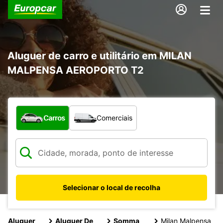
Aluguer de carro e utilitário em MILAN
MALPENSA AEROPORTO T2
Que tipo de veículo pretende?
Carros
Comerciais
Selecionar o local de recolha
Aluguer
Aluguer De
Somma
Milan Malpensa