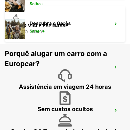
Saiba +
Descubra o Gerês
MILÃO VIALE ESPINASSE
Saber +
MILANO - ITALY
Porquê alugar um carro com a
Europcar?
MILÃO VIALE ARETUSA
MILANO - ITALY
Assistência em viagem 24 horas
Sem custos ocultos
MILÃO VIALE SARCA
MILANO - ITALY