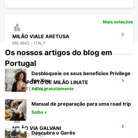
Mais estações
MILÃO VIALE ARETUSA
MILANO - ITALY
Os nossos artigos do blog em
Portugal
Desbloqueie os seus benefícios Privilege
For You
AEROPORTO DE MILÃO LINATE
Adira gratuitamente
SEGRATE - ITALY
Manual de preparação para uma road trip
Saiba +
MILÃO VIA GALVANI
Descubra o Gerês
MILANO - ITALY