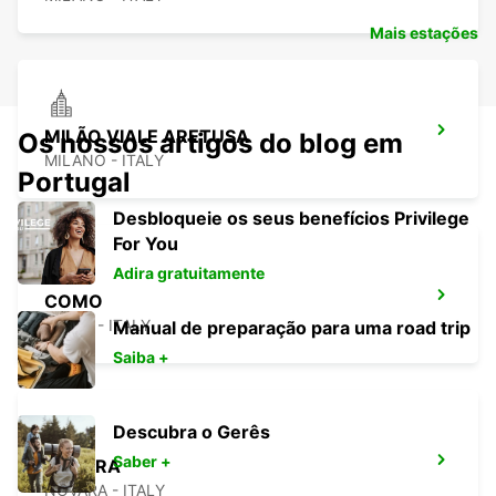
Mais estações
MILÃO VIALE ARETUSA
Os nossos artigos do blog em
MILANO - ITALY
Portugal
Desbloqueie os seus benefícios Privilege
For You
Adira gratuitamente
COMO
COMO - ITALY
Manual de preparação para uma road trip
Saiba +
Descubra o Gerês
Saber +
NOVARA
NOVARA - ITALY