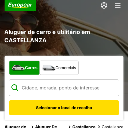
Aluguer de carro e utilitário em
CASTELLANZA
Que tipo de veículo pretende?
Carros
Comerciais
Selecionar o local de recolha
Aluguer de
Aluguer De
Castellanza
Castellanza