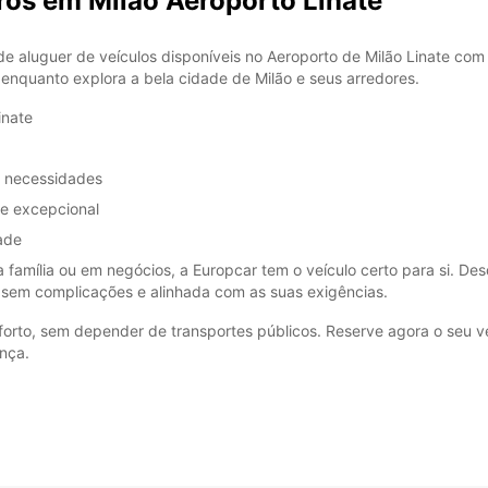
ros em Milão Aeroporto Linate
*com c
Estes 
 aluguer de veículos disponíveis no Aeroporto de Milão Linate com 
a feria
 enquanto explora a bela cidade de Milão e seus arredores.
inate
s necessidades
te excepcional
ade
 família ou em negócios, a Europcar tem o veículo certo para si. D
 sem complicações e alinhada com as suas exigências.
forto, sem depender de transportes públicos. Reserve agora o seu v
nça.