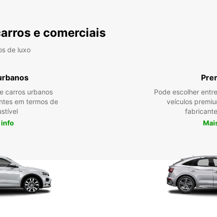
carros e comerciais
os de luxo
urbanos
Pre
re carros urbanos
Pode escolher entr
entes em termos de
veículos premiu
stível
fabricante
 info
Mais