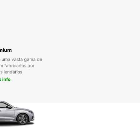
mium
e uma vasta gama de
m fabricados por
s lendários
 info