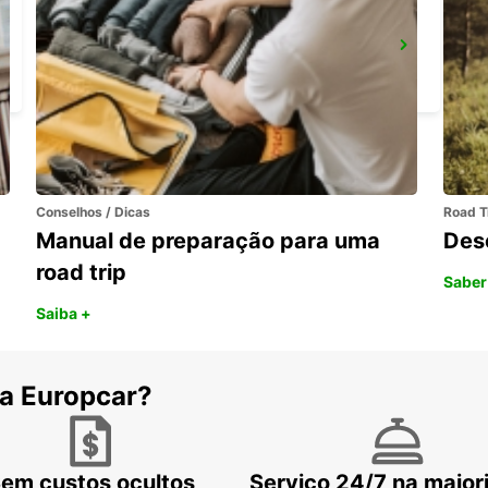
LODI
LODI - ITALY
Conselhos / Dicas
Road T
Manual de preparação para uma
Des
road trip
Saber
Saiba +
 a Europcar?
em custos ocultos
Serviço 24/7 na maior