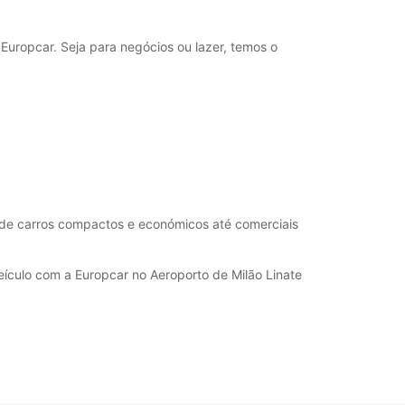
ustos adicionais
horários de funcionamento podem variar devido
Europcar. Seja para negócios ou lazer, temos o
dos.
+39 (02) 76110258
Itinerário
esde carros compactos e económicos até comerciais
eículo com a Europcar no Aeroporto de Milão Linate