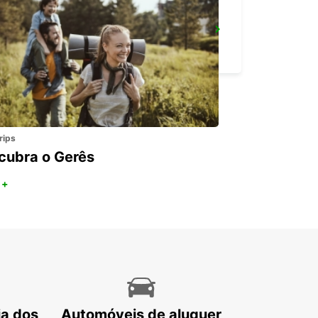
PAVIA
PAVIA - ITALY
rips
cubra o Gerês
 +
ia dos
Automóveis de aluguer