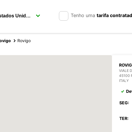
Tenho uma
tarifa contrata
ovigo
Rovigo
ROVI
VIALE 
45100 
ITALY
De
SEG:
TER: