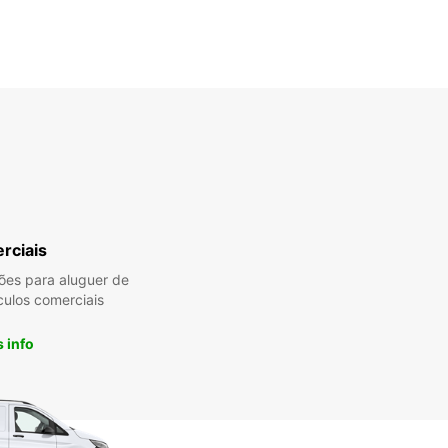
rciais
es para aluguer de
culos comerciais
 info