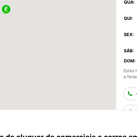
QUA:
QUI:
SEX:
SÁB:
DOM:
Estes 
a feria