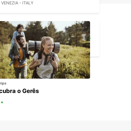
VENEZIA - ITALY
AEROPORTO DE BOLONHA
BOLOGNA - ITALY
rips
cubra o Gerês
 +