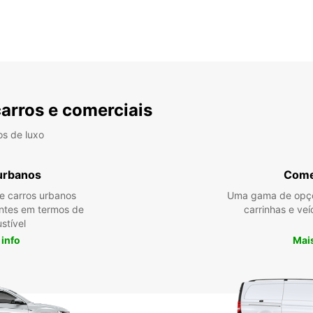
carros e comerciais
os de luxo
urbanos
Come
re carros urbanos
Uma gama de opçõ
entes em termos de
carrinhas e veí
stível
 info
Mais