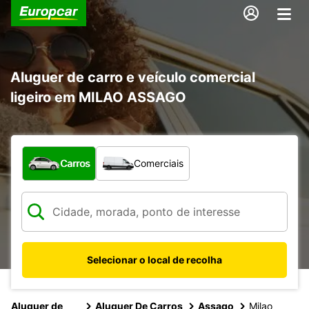
Aluguer de carro e veículo comercial
ligeiro em MILAO ASSAGO
Que tipo de veículo pretende?
Carros
Comerciais
Selecionar o local de recolha
Aluguer de
Aluguer De Carros
Assago
Milao