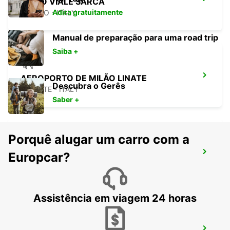
MILÃO VIALE SARCA
Adira gratuitamente
MILANO - ITALY
Manual de preparação para uma road trip
Saiba +
AEROPORTO DE MILÃO LINATE
Descubra o Gerês
SEGRATE - ITALY
Saber +
Porquê alugar um carro com a
MONZA
Europcar?
MONZA - ITALY
Assistência em viagem 24 horas