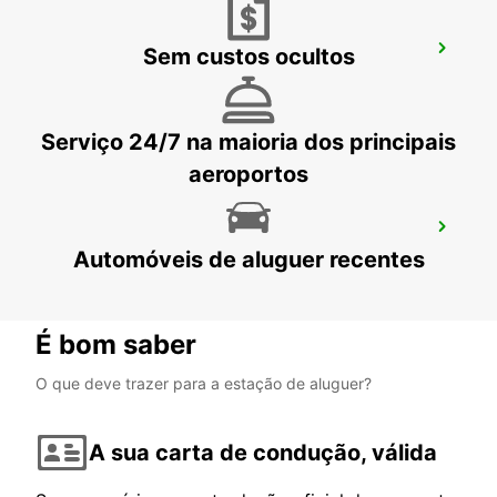
DILLENBURG NOVO A PARTIR DE
Sem custos ocultos
01.01.26
DILLENBURG FROHNHAUSEN - GERMANY
Serviço 24/7 na maioria dos principais
aeroportos
FRANKFURT BOCKENHEIM
Automóveis de aluguer recentes
FRANKFURT AM MAIN - GERMANY
É bom saber
O que deve trazer para a estação de aluguer?
A sua carta de condução, válida