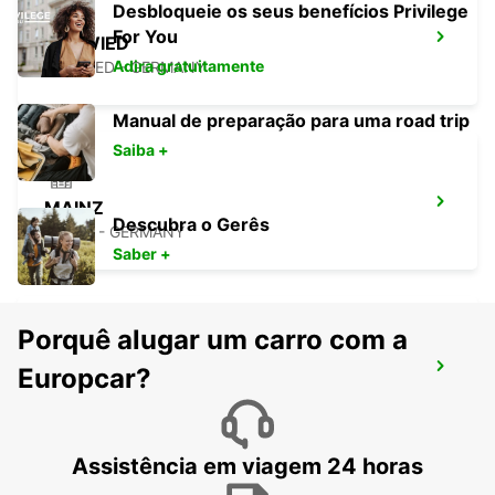
Desbloqueie os seus benefícios Privilege
For You
NEUWIED
Adira gratuitamente
NEUWIED - GERMANY
Manual de preparação para uma road trip
Saiba +
MAINZ
Descubra o Gerês
MAINZ - GERMANY
Saber +
Porquê alugar um carro com a
BAD HOMBURG
Europcar?
BAD HOMBURG - GERMANY
Assistência em viagem 24 horas