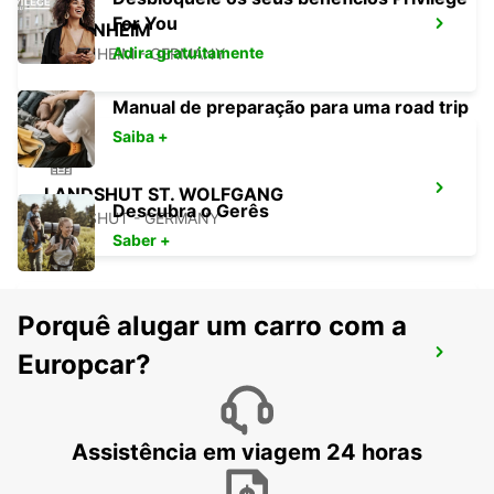
For You
ROSENHEIM
Adira gratuitamente
ROSENHEIM - GERMANY
Manual de preparação para uma road trip
Saiba +
LANDSHUT ST. WOLFGANG
Descubra o Gerês
LANDSHUT - GERMANY
Saber +
Porquê alugar um carro com a
ERDING
Europcar?
ERDING - GERMANY
Assistência em viagem 24 horas