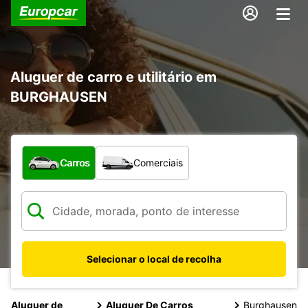
Aluguer de carro e utilitário em
BURGHAUSEN
Que tipo de veículo pretende?
Carros
Comerciais
Selecionar o local de recolha
Aluguer de
Aluguer De Carros
Burghausen