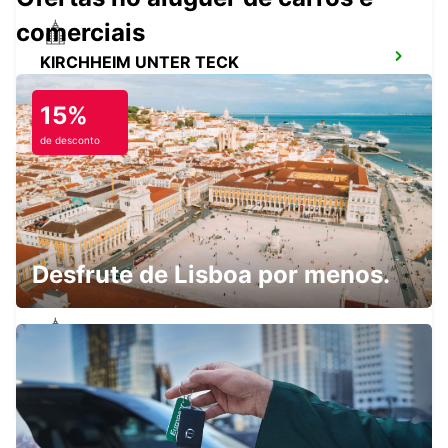
comerciais
KIRCHHEIM UNTER TECK
KIRCHHEIM UNTER TECK - GERMANY
15%
de desconto
SCHWÄBISCH HALL
SCHWAEBISCH HALL - GERMANY
Desfrute de Lisboa por menos.
ESSLINGEN
ESSLINGEN - GERMANY