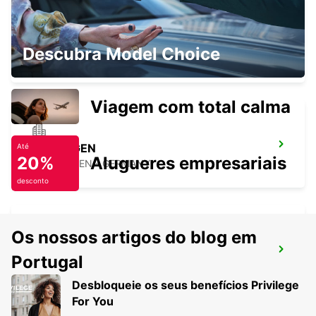
WAIBLINGEN
Descubra Model Choice
WAIBLINGEN - GERMANY
Viagem com total calma
NÜRTINGEN
Até
20%
Alugueres empresariais
NUERTINGEN - GERMANY
desconto
Os nossos artigos do blog em
CRAILSHEIM
Portugal
CRAILSHEIM - GERMANY
Desbloqueie os seus benefícios Privilege
For You