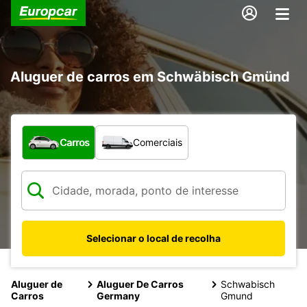
Aluguer de carros em Schwäbisch Gmünd
Que tipo de veículo pretende?
Carros
Comerciais
Selecionar o local de recolha
Aluguer de
Aluguer De Carros
Schwabisch
Carros
Germany
Gmund