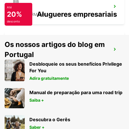
JENA
Até
20%
Alugueres empresariais
JENA - GERMANY
desconto
Os nossos artigos do blog em
MAGDEBURGO
Portugal
MAGDEBURG - GERMANY
Desbloqueie os seus benefícios Privilege
For You
Adira gratuitamente
Manual de preparação para uma road trip
Saiba +
Descubra o Gerês
Saber +