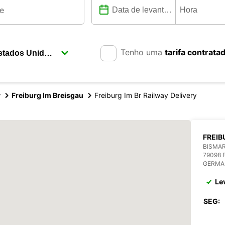
Tenho uma
tarifa contrata
y
Freiburg Im Breisgau
Freiburg Im Br Railway Delivery
FREIB
BISMAR
79098 
GERMA
Le
SEG: