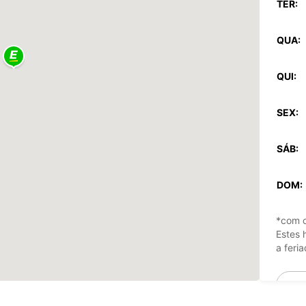
TER:
QUA:
QUI:
SEX:
SÁB:
DOM:
*com c
Estes 
a feria