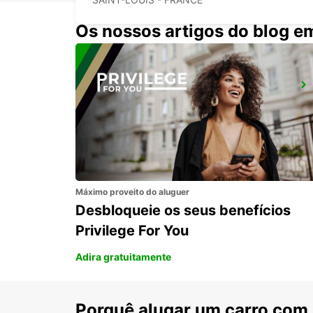
Os nossos artigos do blog e
BASEL, MAIN STN.
BASEL - SWITZERLAND
Máximo proveito do aluguer
Desbloqueie os seus benefícios
Privilege For You
Adira gratuitamente
Porquê alugar um carro com