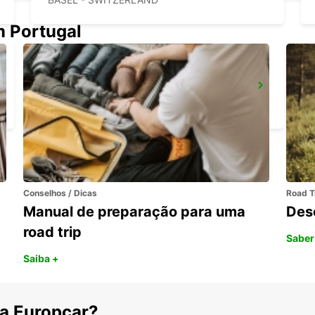
m Portugal
PRATTELN GERBER
PRATTELN - SWITZERLAND
Conselhos / Dicas
Road T
Manual de preparação para uma
Des
road trip
Saber
Saiba +
 a Europcar?