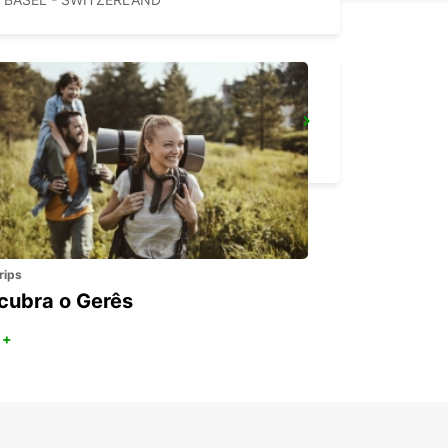
BASILEIA - DREISPITZ
BASEL - SWITZERLAND
rips
cubra o Gerês
 +