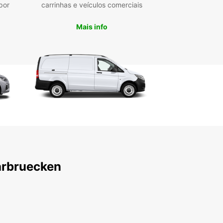
áticos, assegurando uma experiência ajustada ao
por
carrinhas e veículos comerciais
tilo de condução e sustentabilidade. As nossas
zações de levantamento incluem o centro da
Mais info
, o aeroporto e a estação de comboios,
tando o acesso ao seu veículo.
cie de reservas rápidas e fáceis online, com
 flexíveis de aluguer a curto, médio ou longo
 Além disso, disponibilizamos alugueres só de
erfeitos para viagens que terminam numa
zação diferente.
nde variedade de marcas e modelos
ulos elétricos e híbridos disponíveis
antamento em múltiplas localizações estratégicas
erva online rápida e prática
arbruecken
gueres flexíveis para todas as durações
ão de aluguer só de ida
er a Europcar em Saarbrücken significa
ade para explorar esta região fascinante com
to e confiança.