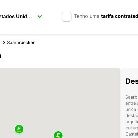
Tenho uma
tarifa contrata
y
Saarbruecken
n
Des
Saarbr
entre
única 
destac
arquit
cultur
Castel