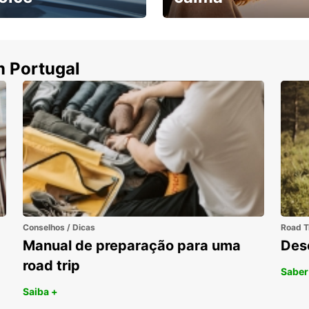
ha uma viatura e
Cancele sem custos se o
uza
seu voo for cancelado
m Portugal
Conselhos / Dicas
Road T
Manual de preparação para uma
Des
road trip
Saber
Saiba +