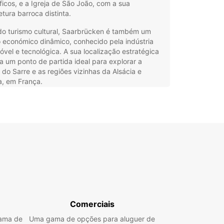
icos, e a Igreja de São João, com a sua
etura barroca distinta.
do turismo cultural, Saarbrücken é também um
 económico dinâmico, conhecido pela indústria
vel e tecnológica. A sua localização estratégica
a um ponto de partida ideal para explorar a
 do Sarre e as regiões vizinhas da Alsácia e
a, em França.
guer de carros Europcar em
rbrücken
 Europcar, o aluguer de carros em Saarbrücken é
es e conveniente. Oferecemos uma ampla
ade de veículos para responder a todas as
sidades, desde carros citadinos até SUVs
sos, veículos de luxo e minivans para famílias ou
s maiores.
Comerciais
a entre carros elétricos, híbridos, manuais ou
gama de
Uma gama de opções para aluguer de