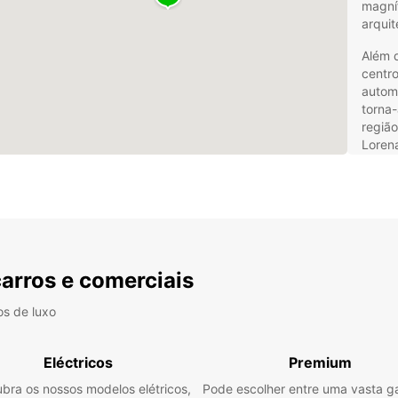
magníf
arquit
Além 
centro
automó
torna-
região
Loren
Alu
Saa
Com a
carros e comerciais
simpl
varied
os de luxo
neces
espaço
grupo
Eléctricos
Premium
Escolh
bra os nossos modelos elétricos,
Pode escolher entre uma vasta 