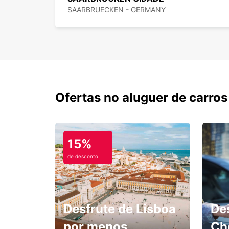
SAARBRUECKEN - GERMANY
Ofertas no aluguer de carros
15%
de desconto
Desfrute de Lisboa
De
por menos.
Ch