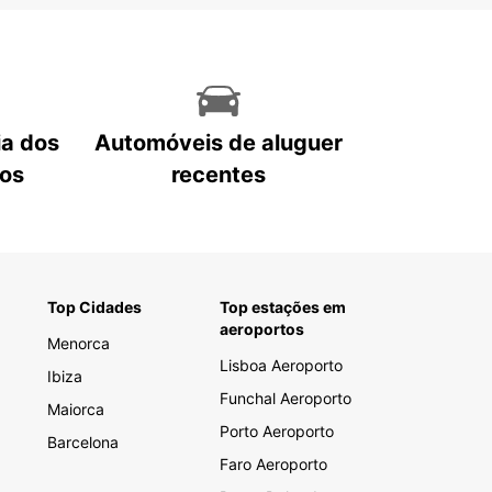
ia dos
Automóveis de aluguer
tos
recentes
Top Cidades
Top estações em
aeroportos
Menorca
Lisboa Aeroporto
Ibiza
Funchal Aeroporto
Maiorca
Porto Aeroporto
Barcelona
Faro Aeroporto