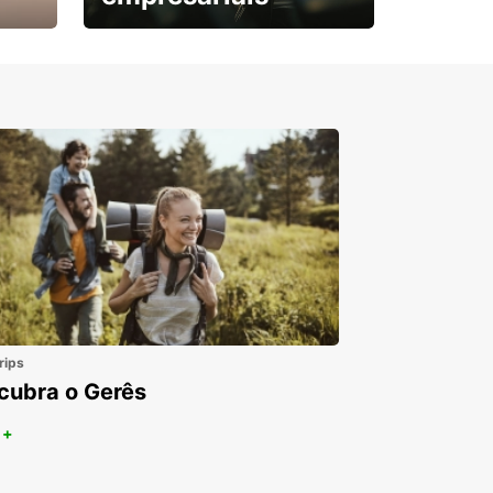
Subscreva agora e
obtenha o seu desconto.
rips
cubra o Gerês
 +