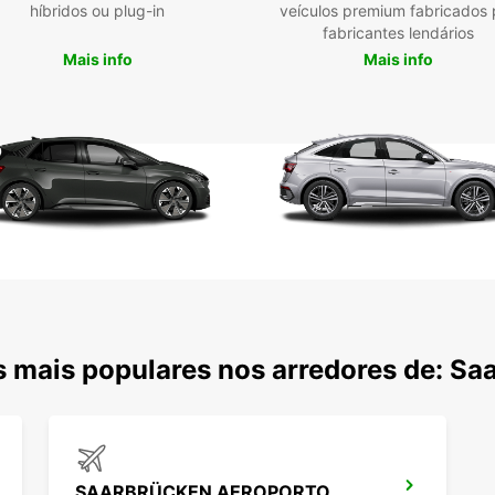
autom
híbridos ou plug-in
veículos premium fabricados 
seu es
fabricantes lendários
locali
Mais info
Mais info
cidade
facili
Benefi
opções
prazo.
ida, p
locali
Gra
Veíc
Lev
Res
 mais populares nos arredores de: Sa
Alu
Opç
Escolh
liberd
confor
SAARBRÜCKEN AEROPORTO