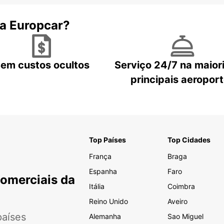
 a Europcar?
em custos ocultos
Serviço 24/7 na maior
principais aeropor
Top Países
Top Cidades
França
Braga
Espanha
Faro
Comerciais da
Itália
Coimbra
Reino Unido
Aveiro
aíses
Alemanha
Sao Miguel