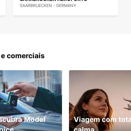
SAARBRUECKEN - GERMANY
 e comerciais
scubra Model
Viagem com tota
oice
calma