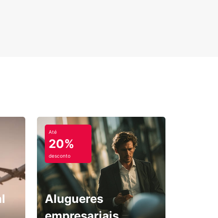
Até
20%
desconto
l
Alugueres
empresariais