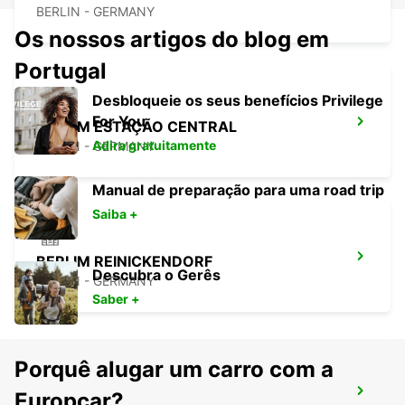
BERLIN - GERMANY
Os nossos artigos do blog em
Portugal
Desbloqueie os seus benefícios Privilege
For You
BERLIM ESTAÇÃO CENTRAL
Adira gratuitamente
BERLIN - GERMANY
Manual de preparação para uma road trip
Saiba +
BERLIM REINICKENDORF
Descubra o Gerês
BERLIN - GERMANY
Saber +
Porquê alugar um carro com a
BERLIM ALEXANDERPLATZ
Europcar?