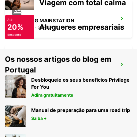
Viagem com total calma
HAMBURG MAINSTATION
Até
20%
Alugueres empresariais
HAMBURG - GERMANY
desconto
Os nossos artigos do blog em
HAMBURGO HAMMERBROOK
Portugal
HAMBURG - GERMANY
Desbloqueie os seus benefícios Privilege
For You
Adira gratuitamente
Manual de preparação para uma road trip
Saiba +