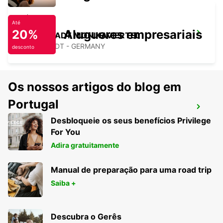
Até
20%
Alugueres empresariais
INGOLSTADT MONIKAVIERTEL
INGOLSTADT - GERMANY
desconto
Os nossos artigos do blog em
Portugal
NEUMARKT
Desbloqueie os seus benefícios Privilege
NEUMARKT - GERMANY
For You
Adira gratuitamente
Manual de preparação para uma road trip
Saiba +
Descubra o Gerês