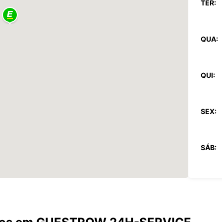
TER:
QUA:
QUI:
SEX:
SÁB:
DOM:
*com c
Estes 