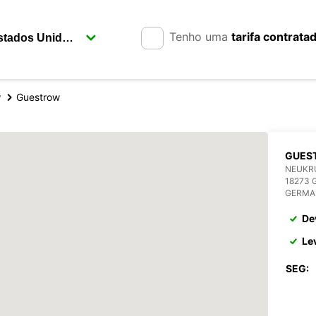
Tenho uma
tarifa contrata
y
Guestrow
GUES
NEUKRU
18273
GERMA
De
Le
SEG: