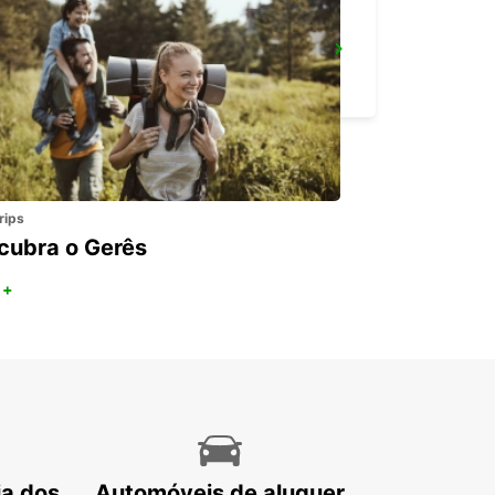
PRENZLAU
PRENZLAU - GERMANY
rips
cubra o Gerês
 +
ia dos
Automóveis de aluguer