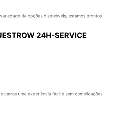
dos.
ariedade de opções disponíveis, estamos prontos
+49 (3843) 210026
m GUESTROW 24H-SERVICE
Itinerário
e carros uma experiência fácil e sem complicações.