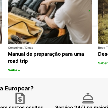
BERGEN AUF RÜGEN
BERGEN / RUEGEN - GERMANY
Conselhos / Dicas
Road T
Manual de preparação para uma
Des
road trip
Saber
Saiba +
 a Europcar?
em custos ocultos
Serviço 24/7 na maior