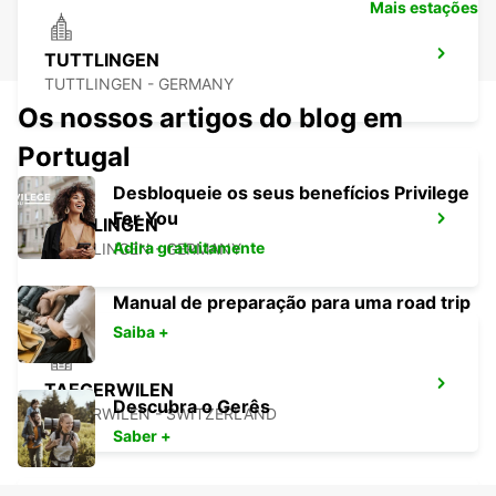
Mais estações
TUTTLINGEN
TUTTLINGEN - GERMANY
Os nossos artigos do blog em
Portugal
Desbloqueie os seus benefícios Privilege
For You
ÜBERLINGEN
Adira gratuitamente
UEBERLINGEN - GERMANY
Manual de preparação para uma road trip
Saiba +
TAEGERWILEN
Descubra o Gerês
TAEGERWILEN - SWITZERLAND
Saber +