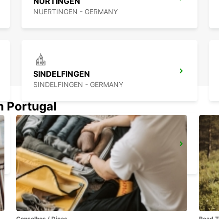
NÜRTINGEN
NUERTINGEN - GERMANY
SINDELFINGEN
SINDELFINGEN - GERMANY
m Portugal
STUTTGART CIDADE
STUTTGART - GERMANY
Conselhos / Dicas
Road T