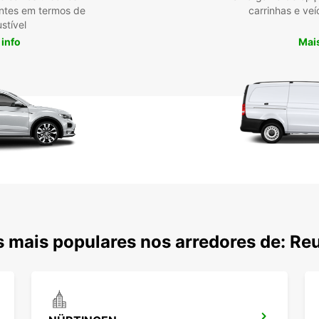
entes em termos de
carrinhas e veí
stível
 info
Mais
 mais populares nos arredores de: Reu