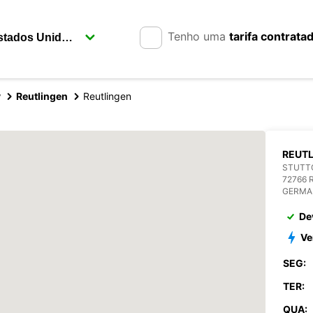
Tenho uma
tarifa contrata
y
Reutlingen
Reutlingen
REUT
STUTTG
72766 
GERMA
De
Ve
SEG:
TER:
QUA: