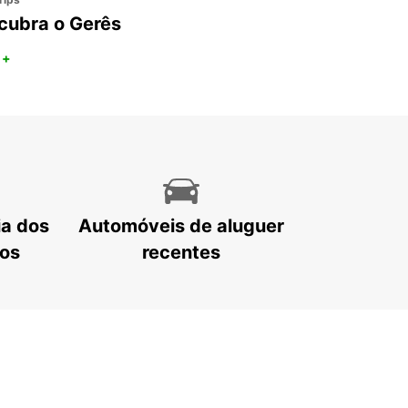
cubra o Gerês
 +
ia dos
Automóveis de aluguer
tos
recentes