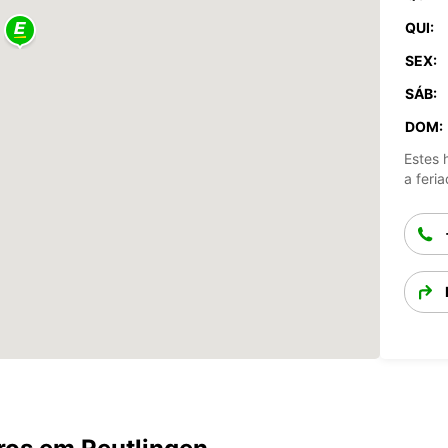
QUI:
SEX:
SÁB:
DOM:
Estes 
a feria