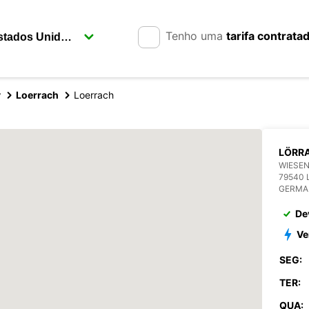
Tenho uma
tarifa contrata
y
Loerrach
Loerrach
LÖRR
WIESEN
79540
GERMA
De
Ve
SEG:
TER:
QUA: