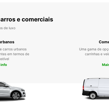
carros e comerciais
os de luxo
urbanos
Come
re carros urbanos
Uma gama de opçõ
entes em termos de
carrinhas e veí
stível
 info
Mais