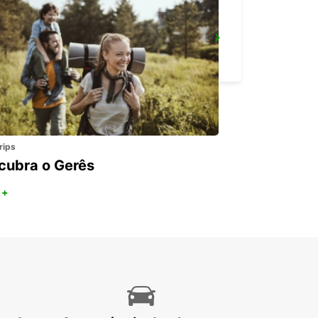
FREIBURG
FREIBURG - GERMANY
rips
cubra o Gerês
 +