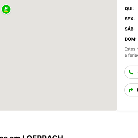
QUI:
SEX:
SÁB:
DOM:
Estes 
a feria