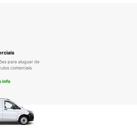
rciais
es para aluguer de
culos comerciais
 info