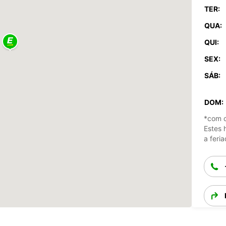
TER:
QUA:
QUI:
SEX:
SÁB:
DOM:
*com c
Estes 
a feria