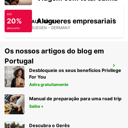
Até
20%
Alugueres empresariais
BERGEN AUF RÜGEN
BERGEN / RUEGEN - GERMANY
desconto
Os nossos artigos do blog em
Portugal
HAMBURG BERGEDORF NEW FROM 1 10
Desbloqueie os seus benefícios Privilege
26
For You
HAMBURG - GERMANY
Adira gratuitamente
Manual de preparação para uma road trip
Saiba +
Descubra o Gerês