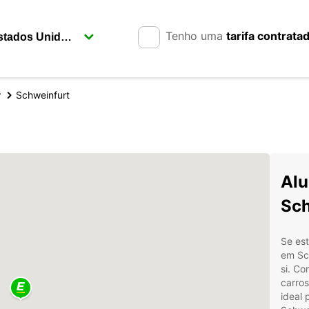
Tenho uma
tarifa contrata
y
Schweinfurt
Alu
Sch
Se est
em Sch
si. Co
carro
ideal