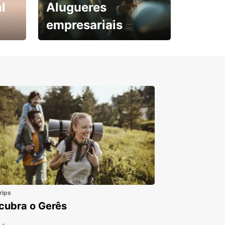
l
Alugueres
empresariais
Subscreva agora e
obtenha o seu desconto.
rips
cubra o Gerês
 +