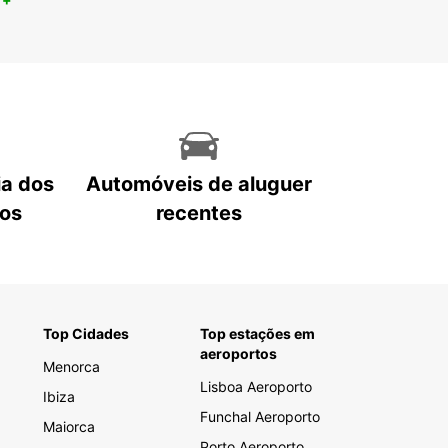
ia dos
Automóveis de aluguer
tos
recentes
Top Cidades
Top estações em
aeroportos
Menorca
Lisboa Aeroporto
Ibiza
Funchal Aeroporto
Maiorca
Porto Aeroporto