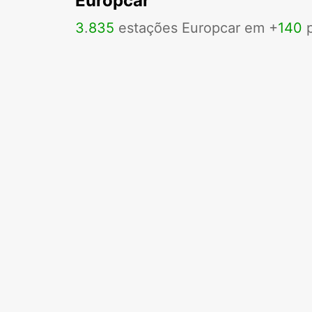
Europcar
3
.
835
estações Europcar em +
140
p