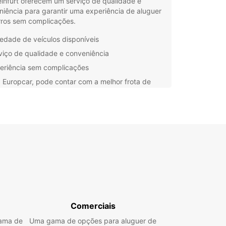
infurt oferecem um serviço de qualidade e
iência para garantir uma experiência de aluguer
rros sem complicações.
iedade de veículos disponíveis
viço de qualidade e conveniência
eriência sem complicações
 Europcar, pode contar com a melhor frota de
os para tornar a sua viagem a Schweinfurt ainda
agradável. Os nossos colaboradores estão
s para o ajudar a encontrar o carro ideal para a
tadia na cidade, seja para negócios ou lazer.
pere mais e reserve o seu carro de aluguer com
opcar em Schweinfurt. Garantimos um serviço de
ncia e uma frota de veículos de qualidade para
 a sua viagem inesquecível. Contate-nos hoje
 e embarque nesta aventura com a Europcar.
Comerciais
gama de
Uma gama de opções para aluguer de