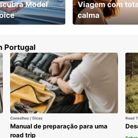
scubra Model
Viagem com tota
oice
calma
ha uma viatura e
Cancele sem custos se o
uza
seu voo for cancelado
m Portugal
Conselhos / Dicas
Road T
Manual de preparação para uma
Des
road trip
Saber