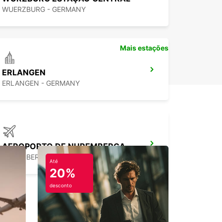
WUERZBURG - GERMANY
Mais estações
ERLANGEN
ERLANGEN - GERMANY
AEROPORTO DE NUREMBERGA
NUERNBERG - GERMANY
Até
20%
desconto