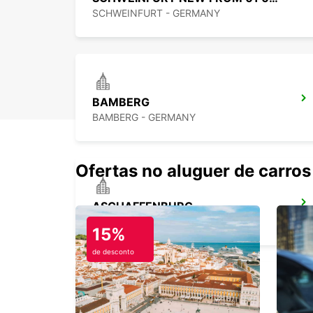
SCHWEINFURT - GERMANY
BAMBERG
BAMBERG - GERMANY
Ofertas no aluguer de carros
ASCHAFFENBURG
ASCHAFFENBURG - GERMANY
15%
de desconto
NUREMBERGA GROSSREUTH