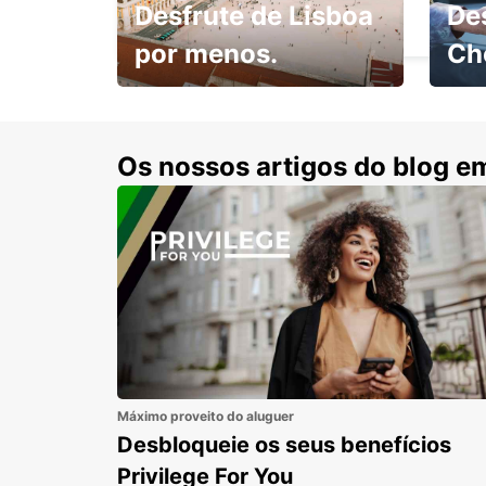
Desfrute de Lisboa
De
NUERNBERG - GERMANY
por menos.
Ch
Escol
com 15% de desconto.
cond
Os nossos artigos do blog e
Máximo proveito do aluguer
Desbloqueie os seus benefícios
Privilege For You