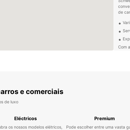
Schwe
conven
de ca
Var
Ser
Exp
Com a
veícul
mais 
pronto
sua es
Não es
a Eur
carros e comerciais
excelê
tornar
os de luxo
mesmo
Eléctricos
Premium
bra os nossos modelos elétricos,
Pode escolher entre uma vasta 