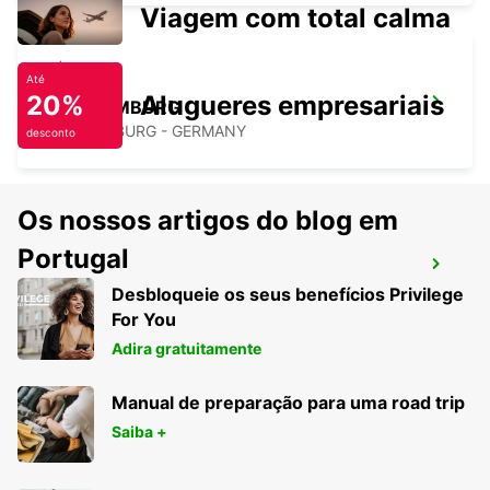
Viagem com total calma
Até
20%
Alugueres empresariais
BAD HOMBURG
BAD HOMBURG - GERMANY
desconto
Os nossos artigos do blog em
Portugal
FRANKFURT BOCKENHEIM
Desbloqueie os seus benefícios Privilege
FRANKFURT AM MAIN - GERMANY
For You
Adira gratuitamente
Manual de preparação para uma road trip
Saiba +