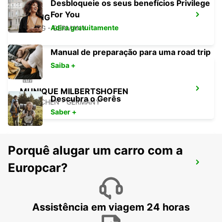
Desbloqueie os seus benefícios Privilege
For You
ERDING
Adira gratuitamente
ERDING - GERMANY
Manual de preparação para uma road trip
Saiba +
MUNIQUE MILBERTSHOFEN
Descubra o Gerês
MUENCHEN - GERMANY
Saber +
Porquê alugar um carro com a
MUNIQUE PASING
Europcar?
MUENCHEN - GERMANY
Assistência em viagem 24 horas