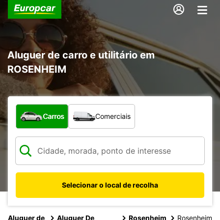
Aluguer de carro e utilitário em
ROSENHEIM
Que tipo de veículo pretende?
Carros
Comerciais
Selecionar o local de recolha
Aluguer de
Aluguer De
Rosenheim
Rosenheim