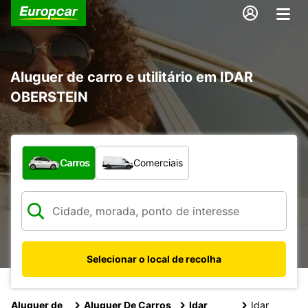
Aluguer de carro e utilitário em IDAR
OBERSTEIN
Que tipo de veículo pretende?
Carros
Comerciais
Selecionar o local de recolha
Aluguer de
Aluguer De Carros
Idar
Idar