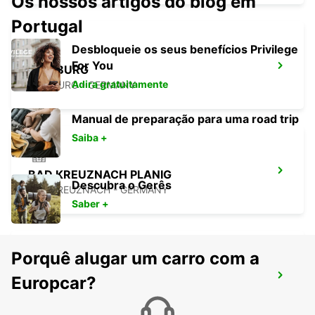
Os nossos artigos do blog em
Portugal
Desbloqueie os seus benefícios Privilege
For You
HOMBURG
Adira gratuitamente
HOMBURG - GERMANY
Manual de preparação para uma road trip
Saiba +
BAD KREUZNACH PLANIG
Descubra o Gerês
BAD KREUZNACH - GERMANY
Saber +
Porquê alugar um carro com a
TRIER
Europcar?
TRIER - GERMANY