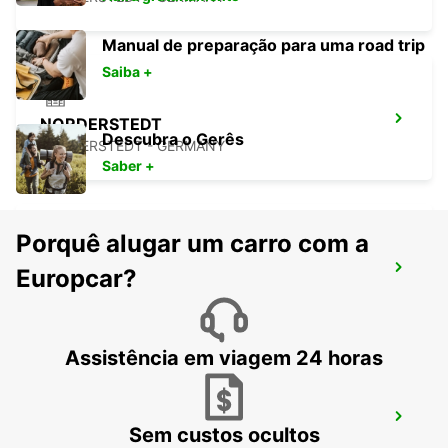
Manual de preparação para uma road trip
Saiba +
NORDERSTEDT
Descubra o Gerês
NORDERSTEDT - GERMANY
Saber +
Porquê alugar um carro com a
AEROPORTO DE HAMBURGO
Europcar?
HAMBURG - GERMANY
Assistência em viagem 24 horas
AEROPORTO DE SONDERBORG
Sem custos ocultos
SONDERBORG - DENMARK