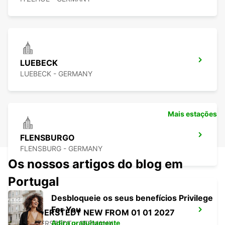
LUEBECK
LUEBECK - GERMANY
Mais estações
FLENSBURGO
FLENSBURG - GERMANY
Os nossos artigos do blog em
Portugal
Desbloqueie os seus benefícios Privilege
For You
NORDERSTEDT NEW FROM 01 01 2027
Adira gratuitamente
NORDERSTEDT - GERMANY