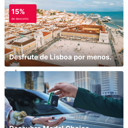
BOTTROP - GERMANY
15%
de desconto
ESSEN FRILLENDORF
ESSEN - GERMANY
Desfrute de Lisboa por menos.
RATINGEN
RATINGEN - GERMANY
DÜSSELDORF DERENDORF