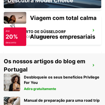
Descubra Model Choice
DUESSELDORF - GERMANY
Viagem com total calma
AEROPORTO DE DÜSSELDORF
Até
20%
Alugueres empresariais
DUESSELDORF - GERMANY
desconto
Os nossos artigos do blog em
BOCHUM
Portugal
BOCHUM - GERMANY
Desbloqueie os seus benefícios Privilege
For You
Adira gratuitamente
Manual de preparação para uma road trip