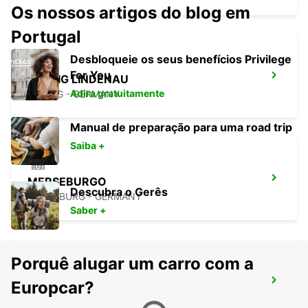
Os nossos artigos do blog em
Portugal
Desbloqueie os seus benefícios Privilege
For You
LEIPZIG LINDENAU
Adira gratuitamente
LEIPZIG - GERMANY
Manual de preparação para uma road trip
Saiba +
MERSEBURGO
Descubra o Gerês
MERSEBURG - GERMANY
Saber +
Porquê alugar um carro com a
LEIPZIG CIDADE
Europcar?
LEIPZIG - GERMANY