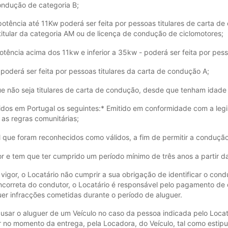
condução de categoria B;
otência até 11Kw poderá ser feita por pessoas titulares de carta de
r titular da categoria AM ou de licença de condução de ciclomotores;
otência acima dos 11kw e inferior a 35kw - poderá ser feita por pes
 poderá ser feita por pessoas titulares da carta de condução A;
e não seja titulares de carta de condução, desde que tenham idade i
idos em Portugal os seguintes:* Emitido em conformidade com a legi
s regras comunitárias;
al que foram reconhecidos como válidos, a fim de permitir a conduçã
or e tem que ter cumprido um período mínimo de três anos a partir d
gor, o Locatário não cumprir a sua obrigação de identificar o condut
o incorreta do condutor, o Locatário é responsável pelo pagamento d
uer infracções cometidas durante o período de aluguer.
usar o aluguer de um Veículo no caso da pessoa indicada pelo Loca
 no momento da entrega, pela Locadora, do Veículo, tal como estipu