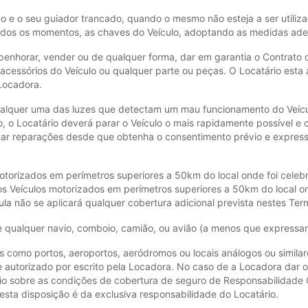
do e o seu guiador trancado, quando o mesmo não esteja a ser utili
todos os momentos, as chaves do Veículo, adoptando as medidas adeq
 penhorar, vender ou de qualquer forma, dar em garantia o Contrato d
essórios do Veículo ou qualquer parte ou peças. O Locatário esta a
Locadora.
ualquer uma das luzes que detectam um mau funcionamento do Veícu
o Locatário deverá parar o Veículo o mais rapidamente possível e c
tuar reparações desde que obtenha o consentimento prévio e expre
motorizados em perímetros superiores a 50km do local onde foi cele
os Veículos motorizados em perímetros superiores a 50km do local o
la não se aplicará qualquer cobertura adicional prevista nestes Ter
de qualquer navio, comboio, camião, ou avião (a menos que expressa
os como portos, aeroportos, aeródromos ou locais análogos ou simila
que autorizado por escrito pela Locadora. No caso de a Locadora dar
 sobre as condições de cobertura de seguro de Responsabilidade Civi
esta disposição é da exclusiva responsabilidade do Locatário.