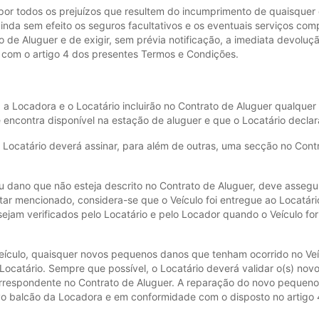
por todos os prejuízos que resultem do incumprimento de quaisquer
inda sem efeito os seguros facultativos e os eventuais serviços co
 de Aluguer e de exigir, sem prévia notificação, a imediata devoluçã
com o artigo 4 dos presentes Termos e Condições.
 a Locadora e o Locatário incluirão no Contrato de Aluguer qualquer
 encontra disponível na estação de aluguer e que o Locatário declar
o Locatário deverá assinar, para além de outras, uma secção no Con
 ou dano que não esteja descrito no Contrato de Aluguer, deve asse
ar mencionado, considera-se que o Veículo foi entregue ao Locatári
ejam verificados pelo Locatário e pelo Locador quando o Veículo 
eículo, quaisquer novos pequenos danos que tenham ocorrido no Veíc
 Locatário. Sempre que possível, o Locatário deverá validar o(s) no
rrespondente no Contrato de Aluguer. A reparação do novo pequeno
tivo balcão da Locadora e em conformidade com o disposto no artigo