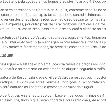
o Locatário pela Locadora nos termos previstos no artigo 4.2 dos p
a estar refletido no Contrato de Aluguer, conforme descrito no art
ionamento e de limpeza, após ter superado os controlos internos 
quer um dos pneus (por razões que não o seu desgaste normal, insta
a sua expensas, por outro pneu de características idênticas e da m
sito, roubo, ou vandalismo, caso em que se aplicará o disposto no a
característica técnica do Veículo, das chaves, equipamentos, ferra
a e/ou interior do Veículo (a menos que expressamente autorizadas p
as, devidamente fundamentadas, de recondicionamento do Veículo ao 
ALUGUER
de Aluguer e é estabelecido em função da tabela de preços em vigor 
o Locatário no momento da celebração do aluguer, segunda a tarifa 
igatório de Responsabilidade Civil de Veículos e respectivos impostos
artigos 6 e 7 dos presentes Termos e Condições, cuja contratação pe
 será cobrado ao Locatário e acrescerá ao valor do aluguer.
ato de Aluguer, e será facturado com base em períodos mínimos de 4
e 29 minutos, findo o qual serão cobradas horas adicionais, de acord