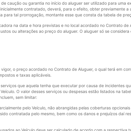
 de caução ou garantia no início do aluguer ser utilizado para uma
r inicialmente contratado, deverá, para o efeito, obter previamente
ia para tal prorrogação, montante esse que consta da tabela de pre
ocadora na data e hora previstas e no local acordado no Contrato de 
custos ou alterações ao preço do aluguer. O aluguer só se considera
vigor, o preço acordado no Contrato de Aluguer, o qual terá em con
postos e taxas aplicáveis.
 serviços que aquela tenha que executar por causa de incidentes qu
 Veículo. O valor desses serviços ou despesas estão listados na tabe
ncluem, sem limitar:
arcialmente pelo Veículo, não abrangidas pelas coberturas opcionais (
 sido contratada pelo mesmo, bem como os danos e prejuízos daí res
ausados ao Veículo deve ser calculado de acordo com a respectiva t