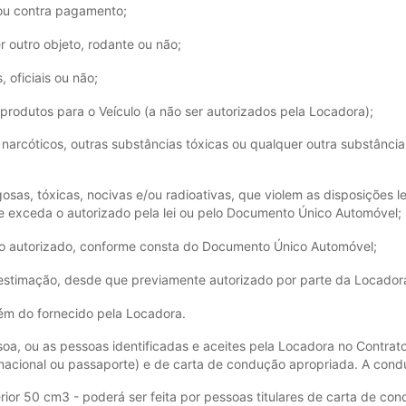
 ou contra pagamento;
 outro objeto, rodante ou não;
 oficiais ou não;
u produtos para o Veículo (a não ser autorizados pela Locadora);
narcóticos, outras substâncias tóxicas ou qualquer outra substância 
osas, tóxicas, nocivas e/ou radioativas, que violem as disposições 
 exceda o autorizado pela lei ou pelo Documento Único Automóvel;
ao autorizado, conforme consta do Documento Único Automóvel;
 estimação, desde que previamente autorizado por parte da Locador
ém do fornecido pela Locadora.
ssoa, ou as pessoas identificadas e aceites pela Locadora no Contra
 nacional ou passaporte) e de carta de condução apropriada. A cond
erior 50 cm3 - poderá ser feita por pessoas titulares de carta de c