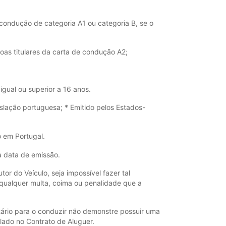
 condução de categoria A1 ou categoria B, se o
soas titulares da carta de condução A2;
gual ou superior a 16 anos.
slação portuguesa; * Emitido pelos Estados-
o em Portugal.
a data de emissão.
or do Veículo, seja impossível fazer tal
e qualquer multa, coima ou penalidade que a
tário para o conduzir não demonstre possuir uma
lado no Contrato de Aluguer.