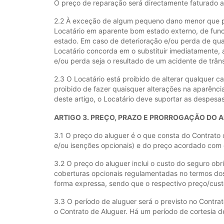
O preço de reparação será directamente faturado a
2.2 À exceção de algum pequeno dano menor que poss
Locatário em aparente bom estado externo, de func
estado. Em caso de deterioração e/ou perda de qual
Locatário concorda em o substituir imediatamente, 
e/ou perda seja o resultado de um acidente de trân
2.3 O Locatário está proibido de alterar qualquer 
proibido de fazer quaisquer alterações na aparênci
deste artigo, o Locatário deve suportar as despes
ARTIGO 3. PREÇO, PRAZO E PRORROGAÇÃO DO 
3.1 O preço do aluguer é o que consta do Contrato 
e/ou isenções opcionais) e do preço acordado com 
3.2 O preço do aluguer inclui o custo do seguro obr
coberturas opcionais regulamentadas no termos dos 
forma expressa, sendo que o respectivo preço/custo
3.3 O período de aluguer será o previsto no Contr
o Contrato de Aluguer. Há um período de cortesia d