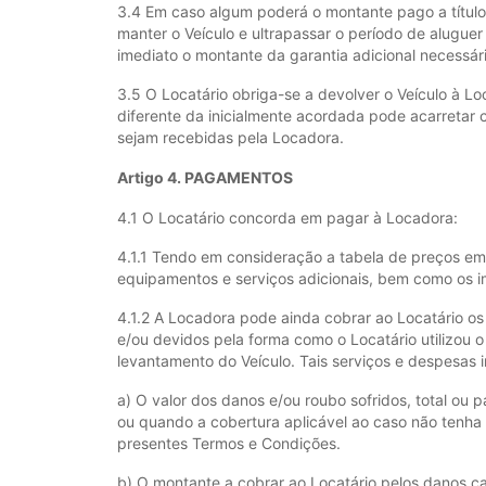
3.4 Em caso algum poderá o montante pago a título
manter o Veículo e ultrapassar o período de alugue
imediato o montante da garantia adicional necessár
3.5 O Locatário obriga-se a devolver o Veículo à L
diferente da inicialmente acordada pode acarretar 
sejam recebidas pela Locadora.
Artigo 4. PAGAMENTOS
4.1 O Locatário concorda em pagar à Locadora:
4.1.1 Tendo em consideração a tabela de preços em 
equipamentos e serviços adicionais, bem como os im
4.1.2 A Locadora pode ainda cobrar ao Locatário os
e/ou devidos pela forma como o Locatário utilizou o
levantamento do Veículo. Tais serviços e despesas i
a) O valor dos danos e/ou roubo sofridos, total ou p
ou quando a cobertura aplicável ao caso não tenha
presentes Termos e Condições.
b) O montante a cobrar ao Locatário pelos danos c