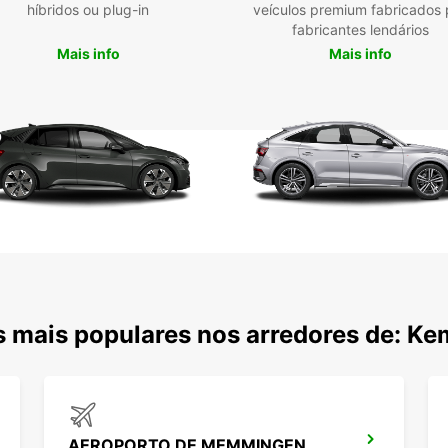
híbridos ou plug-in
veículos premium fabricados 
Bus
fabricantes lendários
Loc
Mais info
Mais info
aer
Res
onl
Opç
dur
Pos
mai
Com a
profis
facili
 mais populares nos arredores de: Ke
AEROPORTO DE MEMMINGEN