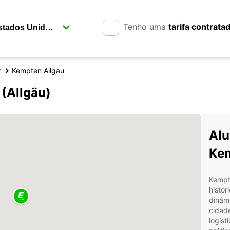
Tenho uma
tarifa contrata
y
Kempten Allgau
(Allgäu)
Alu
Kem
Kempte
histór
dinâmi
cidad
logíst