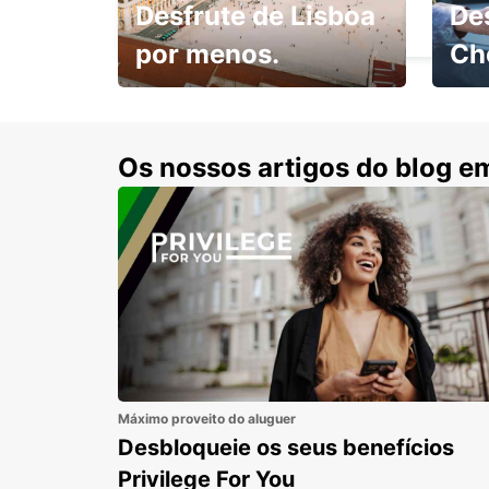
Desfrute de Lisboa
De
APPENZELL - SWITZERLAND
por menos.
Ch
Escol
com 15% de desconto.
cond
Os nossos artigos do blog e
Máximo proveito do aluguer
Desbloqueie os seus benefícios
Privilege For You