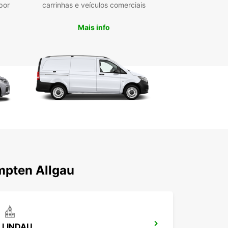
por
carrinhas e veículos comerciais
iness Solutions (EBSS)
ais de recolha convenientes no centro da cidade,
Mais info
oporto e estação de comboios
erva rápida e fácil através do nosso sistema
ine com apoio ao cliente especializado
ões flexíveis: alugueres de curta, média ou longa
ação
sibilidade de aluguer em regime one-way, para
or comodidade
 Europcar, pode contar com um serviço
sional e adaptado às suas necessidades, que
ta o transporte eficiente em Kempten e arredores.
mpten Allgau
LINDAU