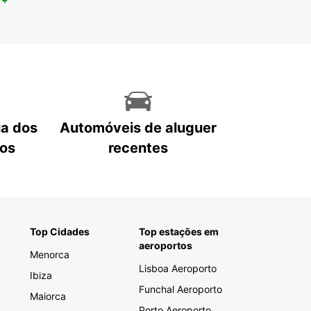
ia dos
Automóveis de aluguer
tos
recentes
Top Cidades
Top estações em
aeroportos
Menorca
Lisboa Aeroporto
Ibiza
Funchal Aeroporto
Maiorca
Porto Aeroporto