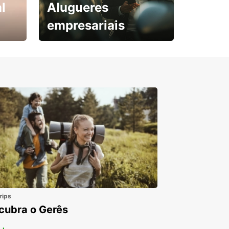
l
Alugueres
empresariais
Subscreva agora e
obtenha o seu desconto.
rips
cubra o Gerês
 +