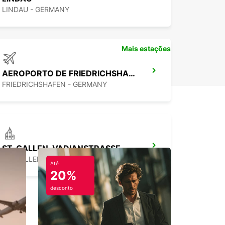
LINDAU - GERMANY
Mais estações
AEROPORTO DE FRIEDRICHSHAFEN
FRIEDRICHSHAFEN - GERMANY
ST. GALLEN, VADIANSTRASSE
ST. GALLEN - SWITZERLAND
Até
20%
desconto