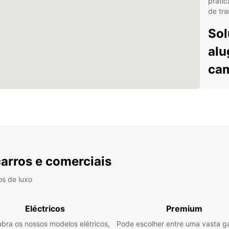
prátic
de tra
Sol
alu
ca
A Eur
utilit
capaci
necess
profis
mudan
outras
carros e comerciais
Alu
os de luxo
emp
Fro
Eléctricos
Premium
vár
bra os nossos modelos elétricos,
Pode escolher entre uma vasta 
Ofe