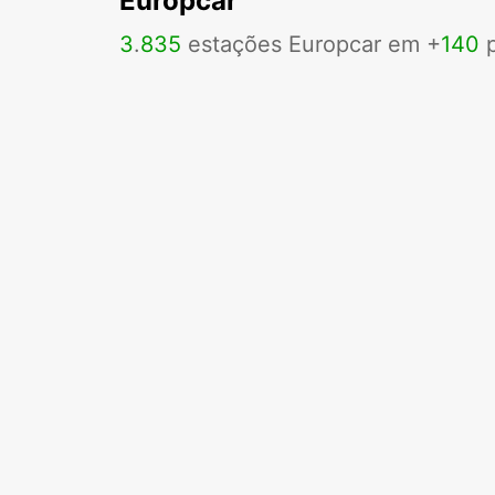
Europcar
3
.
835
estações Europcar em +
140
p