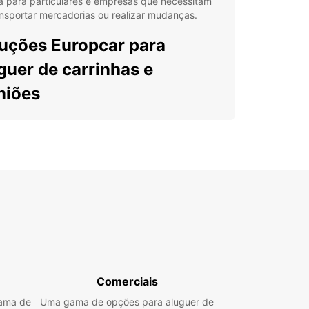
a para particulares e empresas que necessitam
nsportar mercadorias ou realizar mudanças.
uções Europcar para
guer de carrinhas e
miões
opcar oferece uma vasta gama de veículos
ários, desde carrinhas pequenas até camiões com
dade entre 2m³ e 20m³, ideais para diferentes
idades. Quer seja para uso pessoal ou
sional, as nossas opções são perfeitas para
ças, entregas, transporte de mercadorias ou
 aplicações comerciais.
guer disponível para clientes particulares e
resas
ta diversificada que inclui carrinhas e camiões de
Comerciais
ias dimensões
gama de
Uma gama de opções para aluguer de
rta dedicada para negócios com o Europcar