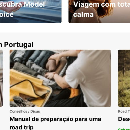
scubra Model
Viagem com tota
oice
calma
ha uma viatura e
Cancele sem custos se o
uza
seu voo for cancelado
m Portugal
Conselhos / Dicas
Road T
Manual de preparação para uma
Des
road trip
Saber