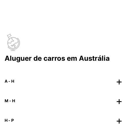
Aluguer de carros em Austrália
A - H
M - H
H - P