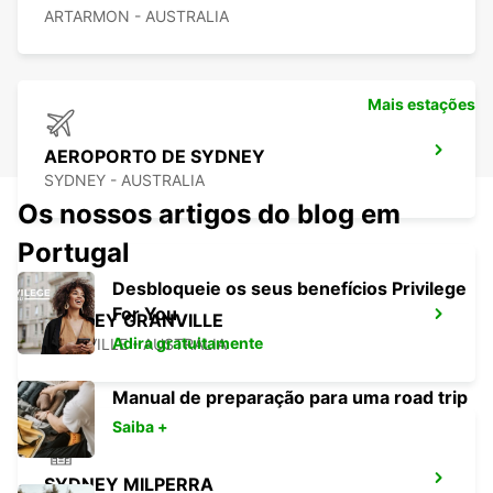
ARTARMON - AUSTRALIA
Mais estações
AEROPORTO DE SYDNEY
SYDNEY - AUSTRALIA
Os nossos artigos do blog em
Portugal
Desbloqueie os seus benefícios Privilege
For You
SYDNEY GRANVILLE
Adira gratuitamente
GRANVILLE - AUSTRALIA
Manual de preparação para uma road trip
Saiba +
SYDNEY MILPERRA