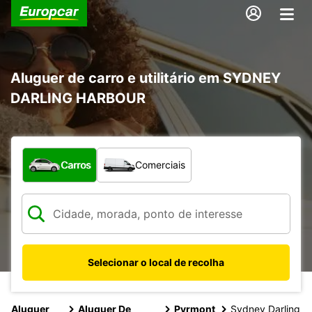
Aluguer de carro e utilitário em SYDNEY
DARLING HARBOUR
Que tipo de veículo pretende?
Carros
Comerciais
Selecionar o local de recolha
Aluguer
Aluguer De
Pyrmont
Sydney Darling