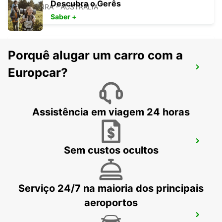
Descubra o Gerês
MILPERRA - AUSTRALIA
Saber +
Porquê alugar um carro com a
SYDNEY CAMPBELLTOWN
Europcar?
CAMPBELLTOWN - AUSTRALIA
Assistência em viagem 24 horas
SYDNEY PENRITH
Sem custos ocultos
PENRITH - AUSTRALIA
Serviço 24/7 na maioria dos principais
aeroportos
GOSFORD LISAROW