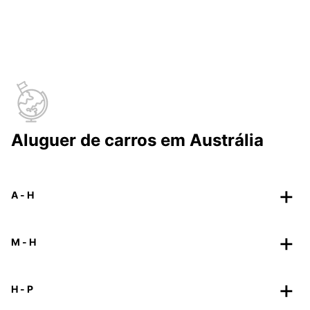
Aluguer de carros em Austrália
A - H
M - H
H - P