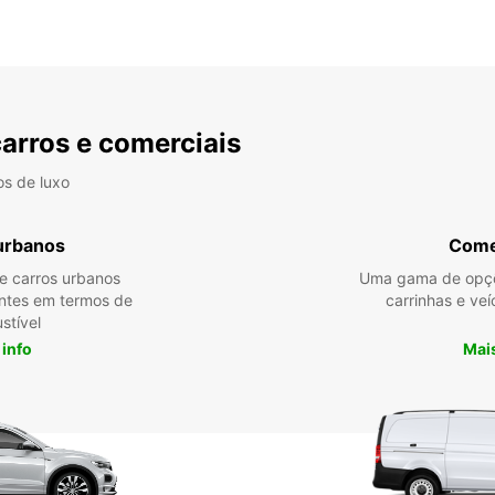
carros e comerciais
os de luxo
urbanos
Come
re carros urbanos
Uma gama de opçõ
entes em termos de
carrinhas e veí
stível
 info
Mais