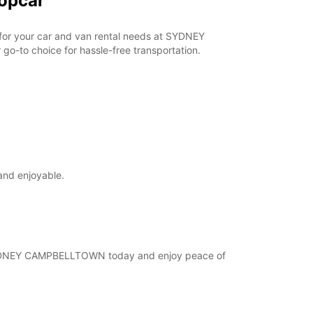
opcar
r for your car and van rental needs at SYDNEY
o-to choice for hassle-free transportation.
and enjoyable.
at SYDNEY CAMPBELLTOWN today and enjoy peace of