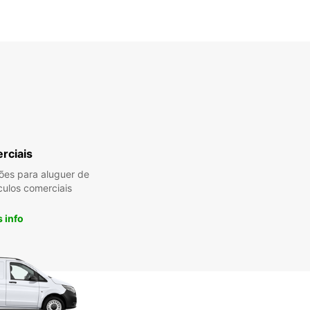
rciais
es para aluguer de
culos comerciais
 info