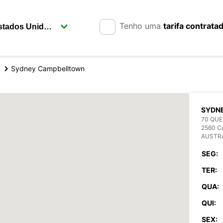
Tenho uma
tarifa contrata
Sydney Campbelltown
SYDN
70 QUE
2560 
AUSTR
SEG:
TER:
QUA:
QUI:
SEX: