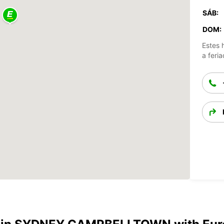
SÁB:
DOM:
Estes 
a feria