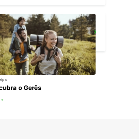
WOLLONGONG *NEW*
PORT KEMBLA - AUSTRALIA
rips
cubra o Gerês
 +